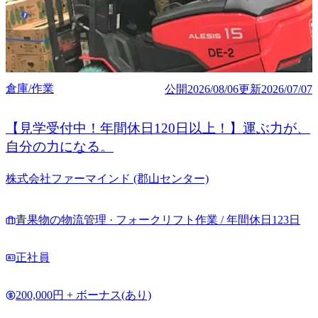
倉庫/作業
公開
2026/08/06
更新
2026/07/07
【見学受付中！年間休日120日以上！】運ぶ力が、
自分の力になる。
株式会社ファーマインド (郡山センター)
青果物の物流管理 · フォークリフト作業 / 年間休日123日
正社員
200,000円 + ボーナス(あり)