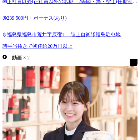
正社員以外(正社員以外の名称 2等陸・海・空士(任期制自
衛官））
239,500円 + ボーナス(あり)
福島県福島市荒井字原宿1 陸上自衛隊福島駐屯地
諸手当抜きで初任給20万円以上
動画
×
2