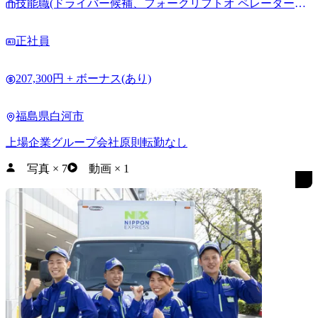
技能職(ドライバー候補、フォークリフトオ ペレーター候
補、倉庫内作業員他)
正社員
207,300円 + ボーナス(あり)
福島県白河市
上場企業グループ会社
原則転勤なし
写真
×
7
動画
×
1