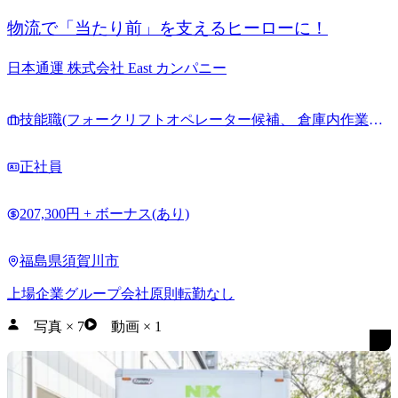
物流で「当たり前」を支えるヒーローに！
日本通運 株式会社 East カンパニー
技能職(フォークリフトオペレーター候補、 倉庫内作業員
他)
正社員
207,300円 + ボーナス(あり)
福島県須賀川市
上場企業グループ会社
原則転勤なし
写真
×
7
動画
×
1