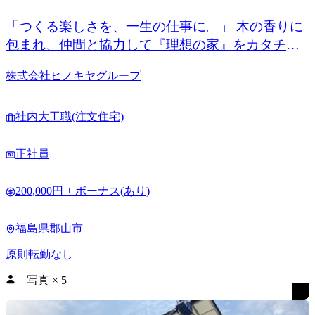
「つくる楽しさを、一生の仕事に。」 木の香りに
包まれ、仲間と協力して『理想の家』をカタチに
する感動を味わおう！
株式会社ヒノキヤグループ
社内大工職(注文住宅)
正社員
200,000円 + ボーナス(あり)
福島県郡山市
原則転勤なし
写真
×
5