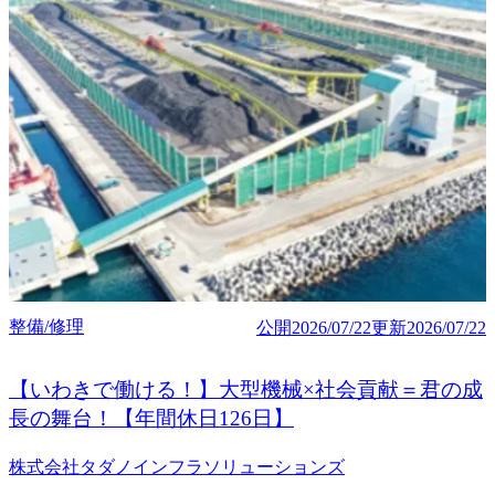
整備/修理
公開
2026/07/22
更新
2026/07/22
【いわきで働ける！】大型機械×社会貢献＝君の成
長の舞台！【年間休日126日】
株式会社タダノインフラソリューションズ