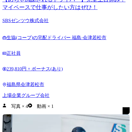
マイペースで仕事がしたい方はぜひ！
SBSゼンツウ株式会社
生協(コープ)の宅配ドライバー 福島·会津若松市
正社員
239,810円 + ボーナス(あり)
福島県会津若松市
上場企業グループ会社
写真
×
4
動画
×
1