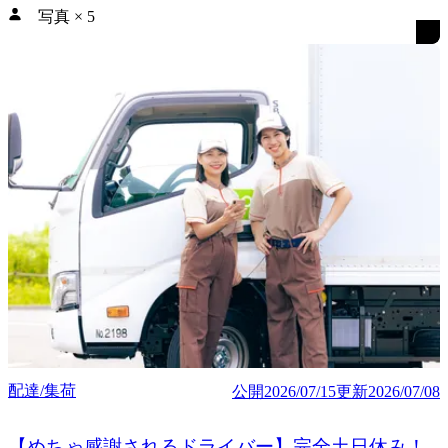
写真
×
5
配達/集荷
公開
2026/07/15
更新
2026/07/08
【めちゃ感謝されるドライバー】完全土日休み！