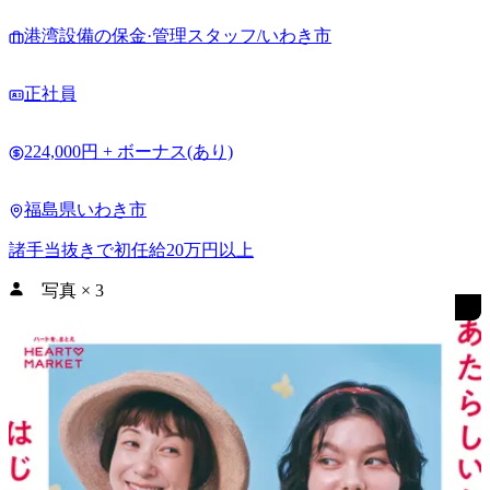
港湾設備の保金·管理スタッフ/いわき市
正社員
224,000円 + ボーナス(あり)
福島県いわき市
諸手当抜きで初任給20万円以上
写真
×
3