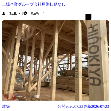
上場企業グループ会社
原則転勤なし
写真
×
7
動画
×
1
建築
公開
2026/07/23
更新
2026/07/23