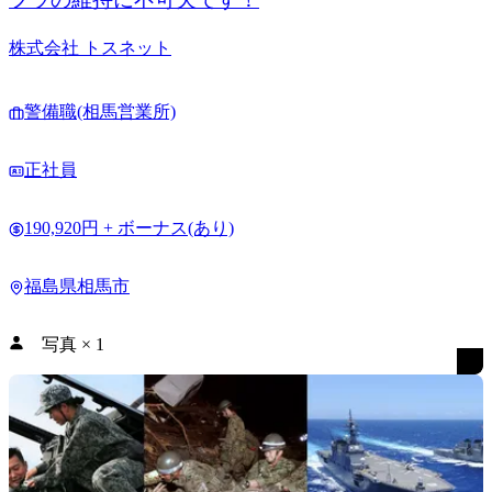
株式会社 トスネット
警備職(相馬営業所)
正社員
190,920円 + ボーナス(あり)
福島県相馬市
写真
×
1