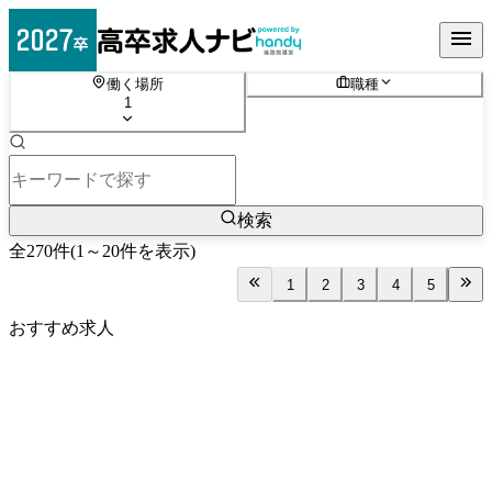
働く場所
職種
1
検索
全
270
件
(
1
～
20
件を表示)
1
2
3
4
5
おすすめ求人