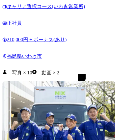
キャリア選択コース(いわき営業所)
正社員
210,000円 + ボーナス(あり)
福島県いわき市
写真
×
10
動画
×
2