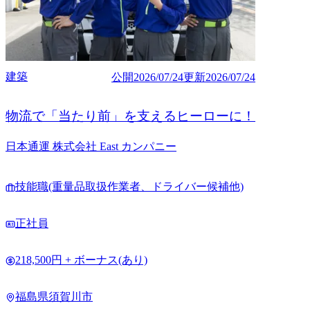
建築
公開
2026/07/24
更新
2026/07/24
物流で「当たり前」を支えるヒーローに！
日本通運 株式会社 East カンパニー
技能職(重量品取扱作業者、ドライバー候補他)
正社員
218,500円 + ボーナス(あり)
福島県須賀川市