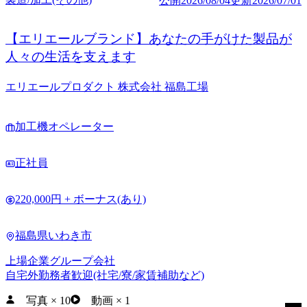
公開
2026/08/04
更新
2026/07/01
【エリエールブランド】あなたの手がけた製品が
人々の生活を支えます
エリエールプロダクト 株式会社 福島工場
加工機オペレーター
正社員
220,000円 + ボーナス(あり)
福島県いわき市
上場企業グループ会社
自宅外勤務者歓迎(社宅/寮/家賃補助など)
写真
×
10
動画
×
1