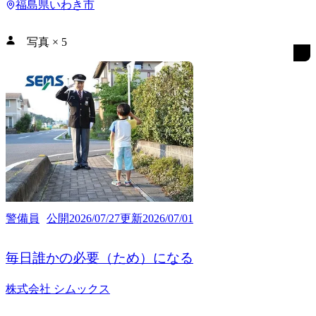
福島県いわき市
写真
×
5
警備員
公開
2026/07/27
更新
2026/07/01
毎日誰かの必要（ため）になる
株式会社 シムックス