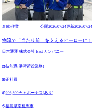
倉庫/作業
公開
2026/07/24
更新
2026/07/24
物流で「当たり前」を支えるヒーローに！
日本通運 株式会社 East カンパニー
技能職(港湾荷役業務)
正社員
206,300円 + ボーナス(あり)
福島県南相馬市