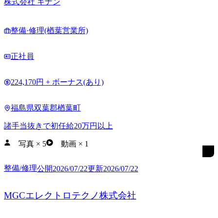
株式会社 キナン
整備·修理(楢葉営業所)
正社員
224,170円 + ボーナス(あり)
福島県双葉郡楢葉町
諸手当抜きで初任給20万円以上
写真
×
5
動画
×
1
整備/修理
公開
2026/07/22
更新
2026/07/22
MGCエレクトロテクノ株式会社