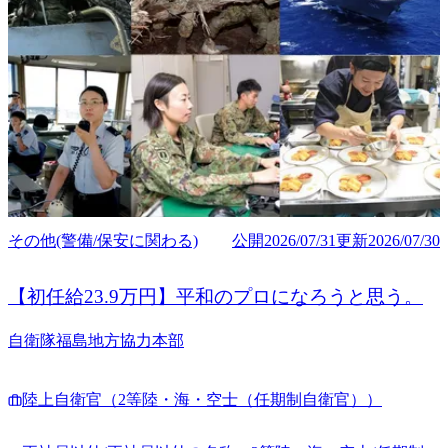
その他(警備/保安に関わる)
公開
2026/07/31
更新
2026/07/30
【初任給23.9万円】平和のプロになろうと思う。
自衛隊福島地方協力本部
陸上自衛官（2等陸・海・空士（任期制自衛官））