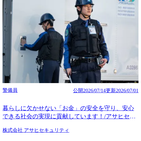
警備員
公開
2026/07/14
更新
2026/07/01
暮らしに欠かせない「お金」の安全を守り、安心
できる社会の実現に貢献しています！/アサヒセキ
ュリティ（セコムグループ）
株式会社 アサヒセキュリティ