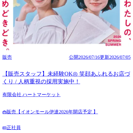
販売
公開
2026/07/16
更新
2026/07/05
【販売スタッフ】未経験OK◎ 笑顔あふれるお店づ
くり / 人柄重視の採用実施中！
有限会社 ハートマーケット
販売【イオンモール伊達2026年開店予定 】
正社員