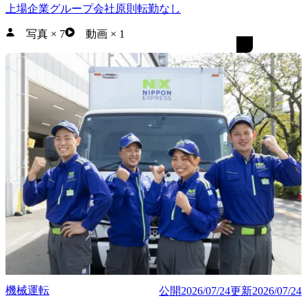
上場企業グループ会社
原則転勤なし
写真
×
7
動画
×
1
機械運転
公開
2026/07/24
更新
2026/07/24