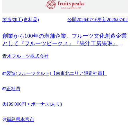
製造/加工(食料品)
公開
2026/07/16
更新
2026/07/02
創業から100年の老舗企業。フルーツ文化創造企業
として『フルーツピークス』『果汁工房果琳』を
はじめ全国200店舗以上展開中！
青木フルーツ株式会社
製造(フルーツタルト)【南東北エリア限定社員】
正社員
199,000円 + ボーナス(あり)
福島県本宮市