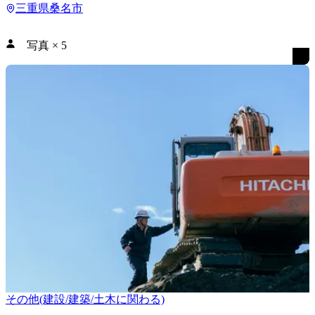
三重県桑名市
写真
×
5
その他(建設/建築/土木に関わる)