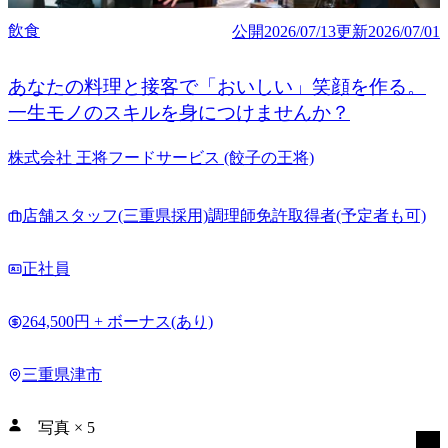
飲食
公開
2026/07/13
更新
2026/07/01
あなたの料理と接客で「おいしい」笑顔を作る。
一生モノのスキルを身につけませんか？
株式会社 王将フードサービス (餃子の王将)
店舗スタッフ(三重県採用)調理師免許取得者(予定者も可)
正社員
264,500円 + ボーナス(あり)
三重県津市
写真
×
5