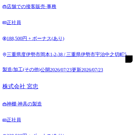
店舗での接客販売·事務
正社員
188,500円 + ボーナス(あり)
三重県度伊勢市岡本1-2-38 / 三重県伊勢市宇治中之切町52 /
三重県伊勢市宇治中之切町33
製造/加工(その他)
公開
2026/07/23
更新
2026/07/23
株式会社 宮忠
神棚·神具の製造
正社員