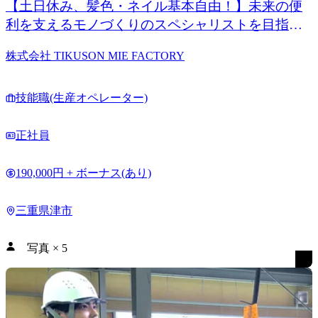
【土日休み、髪色・ネイル基本自由！】未来の便
利を支えるモノづくりのスペシャリストを目指し
て
株式会社 TIKUSON MIE FACTORY
技能職(生産オペレーター)
正社員
190,000円 + ボーナス(あり)
三重県津市
写真
×
5