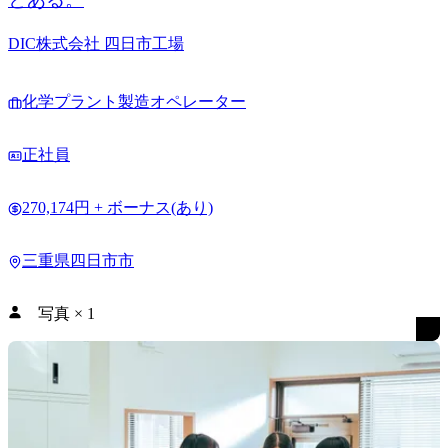
DIC株式会社 四日市工場
化学プラント製造オペレーター
正社員
270,174円 + ボーナス(あり)
三重県四日市市
写真
×
1