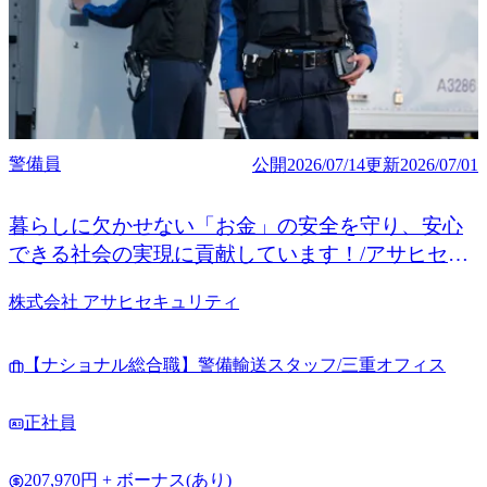
警備員
公開
2026/07/14
更新
2026/07/01
暮らしに欠かせない「お金」の安全を守り、安心
できる社会の実現に貢献しています！/アサヒセキ
ュリティ（セコムグループ）
株式会社 アサヒセキュリティ
【ナショナル総合職】警備輸送スタッフ/三重オフィス
正社員
207,970円 + ボーナス(あり)