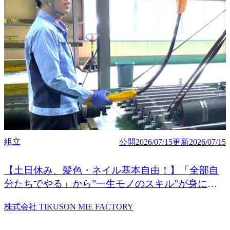
組立
公開
2026/07/15
更新
2026/07/15
【土日休み、髪色・ネイル基本自由！】「全部自
分たちでやる」から”一生モノのスキル”が身につ
く
株式会社 TIKUSON MIE FACTORY