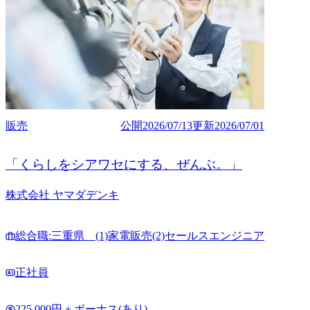
販売
公開
2026/07/13
更新
2026/07/01
「くらしをシアワセにする、ぜんぶ。」
株式会社 ヤマダデンキ
総合職:三重県 (1)家電販売(2)セールスエンジニア
正社員
225,000円 + ボーナス(あり)