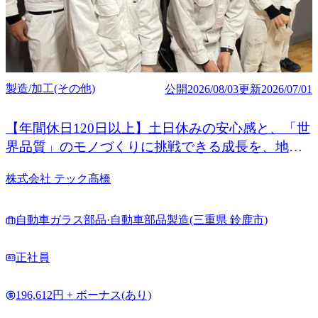
製造/加工(その他)
公開
2026/08/03
更新
2026/07/01
【年間休日120日以上】土日休みの安心感と、「世
界品質」のモノづくりに挑戦できる成長を、地元
で掴もう！
株式会社 テック高橋
自動車ガラス部品·自動車部品製造(三重県 鈴鹿市)
正社員
196,612円 + ボーナス(あり)