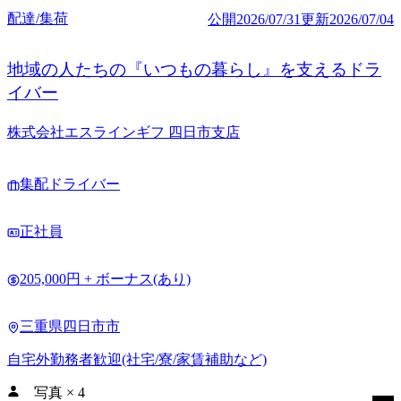
配達/集荷
公開
2026/07/31
更新
2026/07/04
地域の人たちの『いつもの暮らし』を支えるドラ
イバー
株式会社エスラインギフ 四日市支店
集配ドライバー
正社員
205,000円 + ボーナス(あり)
三重県四日市市
自宅外勤務者歓迎(社宅/寮/家賃補助など)
写真
×
4