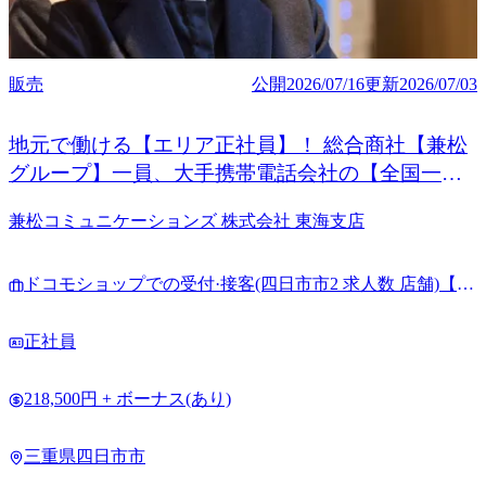
販売
公開
2026/07/16
更新
2026/07/03
地元で働ける【エリア正社員】！ 総合商社【兼松
グループ】一員、大手携帯電話会社の【全国一次
代理店】だから、長く・安心・安定して働ける環
兼松コミュニケーションズ 株式会社 東海支店
境
ドコモショップでの受付·接客(四日市市2 求人数 店舗)【選
考開始日から複数応募可】
正社員
218,500円 + ボーナス(あり)
三重県四日市市