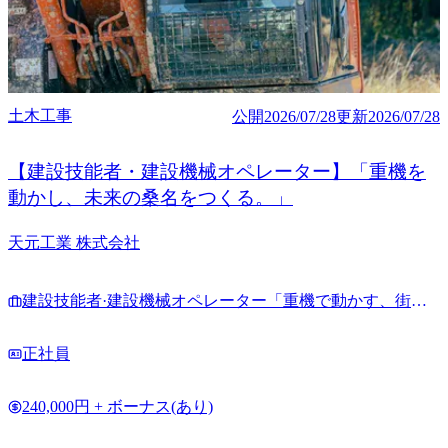
土木工事
公開
2026/07/28
更新
2026/07/28
【建設技能者・建設機械オペレーター】「重機を
動かし、未来の桑名をつくる。」
天元工業 株式会社
建設技能者·建設機械オペレーター「重機で動かす、街づ
くり」
正社員
240,000円 + ボーナス(あり)