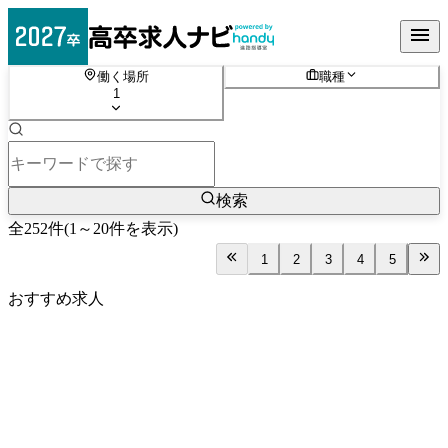
働く場所
職種
1
検索
全
252
件
(
1
～
20
件を表示)
1
2
3
4
5
おすすめ求人