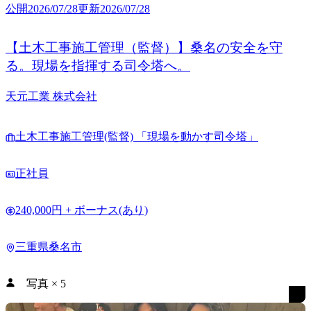
公開
2026/07/28
更新
2026/07/28
【土木工事施工管理（監督）】桑名の安全を守
る。現場を指揮する司令塔へ。
天元工業 株式会社
土木工事施工管理(監督) 「現場を動かす司令塔」
正社員
240,000円 + ボーナス(あり)
三重県桑名市
写真
×
5