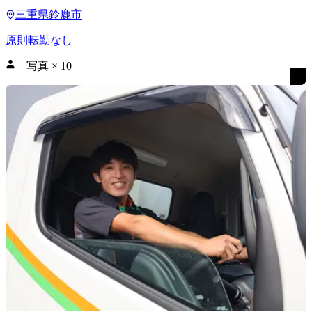
三重県鈴鹿市
原則転勤なし
写真
×
10