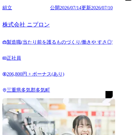
組立
公開
2026/07/14
更新
2026/07/10
株式会社 ニプロン
製造職(当たり前を護るものづくり/働きや すさ◎)
正社員
206,800円 + ボーナス(あり)
三重県多気郡多気町