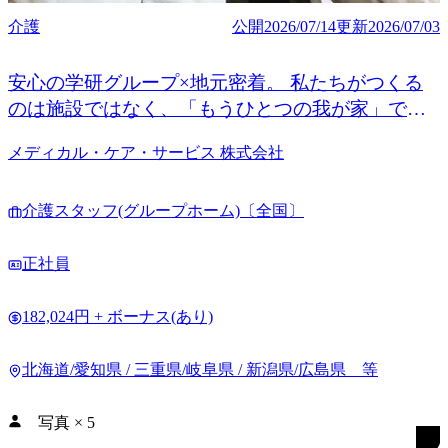
介護
公開
2026/07/14
更新
2026/07/03
安心の学研グループ×地元密着。 私たちがつくる
のは施設ではなく、「もうひとつの我が家」で
す。
メディカル・ケア・サービス 株式会社
介護スタッフ(グループホーム)〔全国〕
正社員
182,024円 + ボーナス(あり)
北海道/愛知県 / 三重県/岐阜県 / 新潟県/広島県 等
写真
×
5