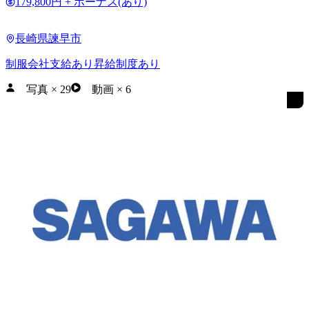
179,800円 + ボーナス(あり)
長崎県諫早市
制服会社支給あり
昇給制度あり
写真
×
29
動画
×
6