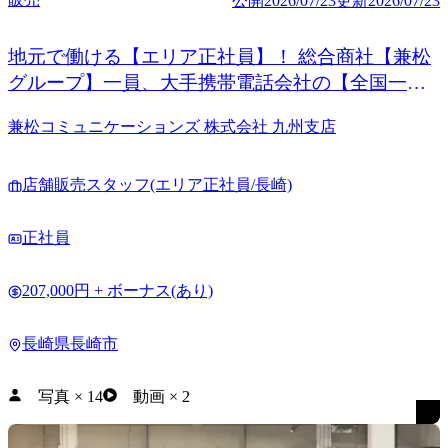
公開
2026/07/23
更新
2026/07/23
地元で働ける【エリア正社員】！ 総合商社【兼松
グループ】一員、大手携帯電話会社の【全国一次
代理店】だから、長く・安心・安定して働ける環
兼松コミュニケーションズ 株式会社 九州支店
境
店舗販売スタッフ(エリア正社員/長崎)
正社員
207,000円 + ボーナス(あり)
長崎県長崎市
写真
×
14
動画
×
2