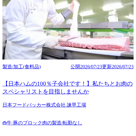
製造/加工(食料品)
公開
2026/07/23
更新
2026/07/23
【日本ハムの100％子会社です！】私たちとお肉の
スペシャリストを目指しませんか
日本フードパッカー株式会社 諫早工場
牛·豚のブロック肉の製造/転勤なし