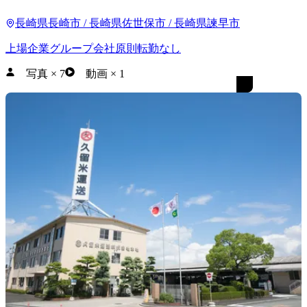
長崎県長崎市 / 長崎県佐世保市 / 長崎県諫早市
上場企業グループ会社
原則転勤なし
写真
×
7
動画
×
1