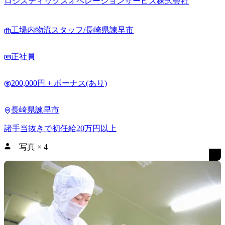
ロジスティックスオペレーションサービス株式会社
工場内物流スタッフ/長崎県諫早市
正社員
200,000円 + ボーナス(あり)
長崎県諫早市
諸手当抜きで初任給20万円以上
写真
×
4