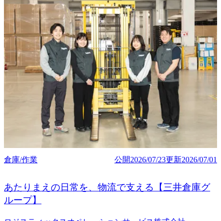
倉庫/作業
公開
2026/07/23
更新
2026/07/01
あたりまえの日常を、物流で支える【三井倉庫グ
ループ】