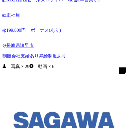
正社員
199,800円 + ボーナス(あり)
長崎県諫早市
制服会社支給あり
昇給制度あり
写真
×
29
動画
×
6