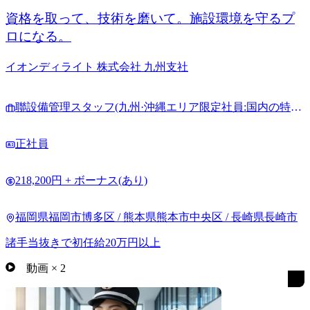
資格を取って、技術を磨いて。施設環境を守るプ
ロになる。
イオンディライト 株式会社 九州支社
聯設備管理スタッフ(九州·沖縄エリア限定社員:国内の特定
の地域で働きたい方)
正社員
218,200円 + ボーナス(あり)
福岡県福岡市博多区 / 熊本県熊本市中央区 / 長崎県長崎市
諸手当抜きで初任給20万円以上
動画
×
2