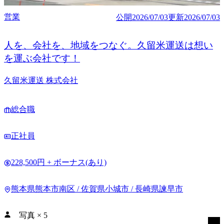
営業
公開
2026/07/03
更新
2026/07/03
人を、会社を、地域をつなぐ。久留米運送は想い
を運ぶ会社です！
久留米運送 株式会社
総合職
正社員
228,500円 + ボーナス(あり)
熊本県熊本市南区 / 佐賀県小城市 / 長崎県諫早市
写真
×
5