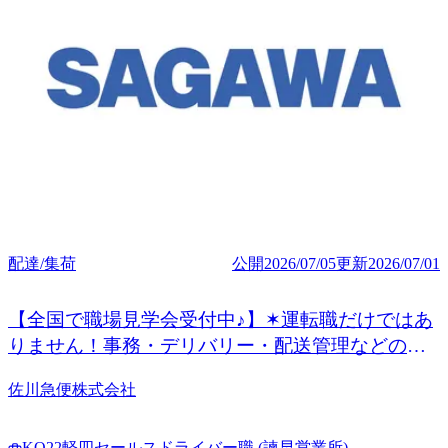
配達/集荷
公開
2026/07/05
更新
2026/07/01
【全国で職場見学会受付中♪】✶運転職だけではあ
りません！事務・デリバリー・配送管理などの非
運転職も◎
佐川急便株式会社
KO22軽四セールスドライバー職 (諫早営業所)