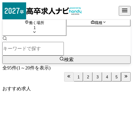
働く場所
職種
1
検索
全
95
件
(
1
～
20
件を表示)
1
2
3
4
5
おすすめ求人