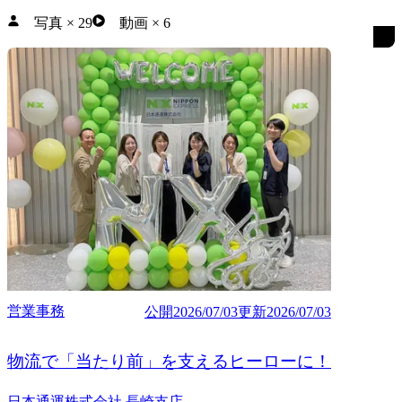
写真
×
29
動画
×
6
営業事務
公開
2026/07/03
更新
2026/07/03
物流で「当たり前」を支えるヒーローに！
日本通運株式会社 長崎支店