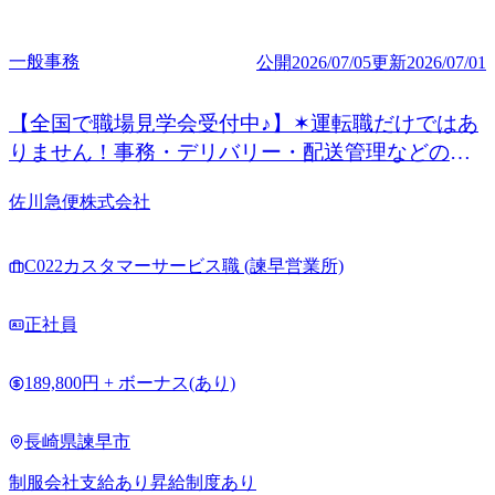
一般事務
公開
2026/07/05
更新
2026/07/01
【全国で職場見学会受付中♪】✶運転職だけではあ
りません！事務・デリバリー・配送管理などの非
運転職も◎
佐川急便株式会社
C022カスタマーサービス職 (諫早営業所)
正社員
189,800円 + ボーナス(あり)
長崎県諫早市
制服会社支給あり
昇給制度あり