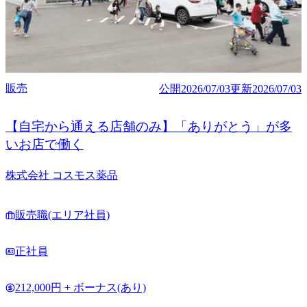
販売
公開
2026/07/03
更新
2026/07/03
【自宅から通える店舗のみ】「ありがとう」が多
いお店で働く
株式会社 コスモス薬品
販売職(エリア社員)
正社員
212,000円 + ボーナス(あり)