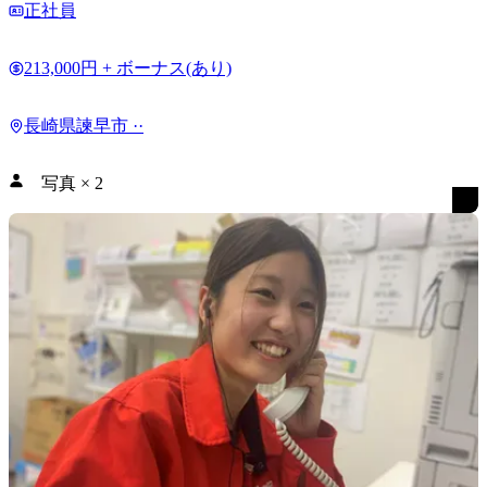
正社員
213,000円 + ボーナス(あり)
長崎県諫早市 ··
写真
×
2