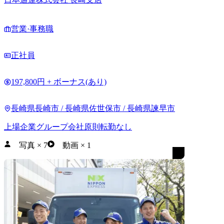
営業·事務職
正社員
197,800円 + ボーナス(あり)
長崎県長崎市 / 長崎県佐世保市 / 長崎県諫早市
上場企業グループ会社
原則転勤なし
写真
×
7
動画
×
1