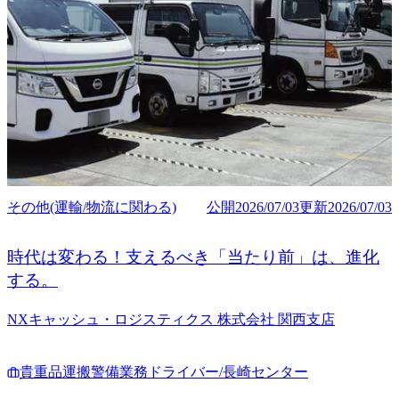
その他(運輸/物流に関わる)
公開
2026/07/03
更新
2026/07/03
時代は変わる！支えるべき「当たり前」は、進化
する。
NXキャッシュ・ロジスティクス 株式会社 関西支店
貴重品運搬警備業務ドライバー/長崎センター