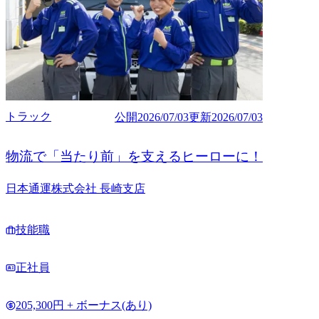
トラック
公開
2026/07/03
更新
2026/07/03
物流で「当たり前」を支えるヒーローに！
日本通運株式会社 長崎支店
技能職
正社員
205,300円 + ボーナス(あり)