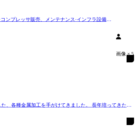
ーコンプレッサ販売、メンテナンス·インフラ設備設
画像
×
5
した、各種金属加工を手がけてきました。 長年培ってきた高
りを推進しています。 今回は、業務拡充に伴う戦力増強と