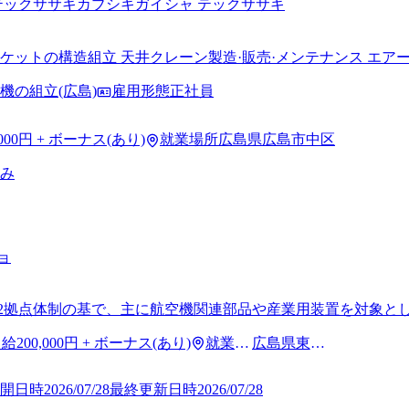
テックササキ
カブシキガイシャ テックササキ
ケットの構造組立 天井クレーン製造·販売·メンテナンス エア
機の組立(広島)
雇用形態
正社員
,000円 + ボーナス(あり)
就業場所
広島県広島市中区
み
ョ
の2拠点体制の基で、主に航空機関連部品や産業用装置を対象と
、お互い協力し合い意見を出して、より質の高い仕事や環境づく
月給
200,000円 + ボーナス(あり)
就業場
広島県東広
くり」の未来を共に創る仲間を募集しています！
所
島市
開日時
2026/07/28
最終更新日時
2026/07/28