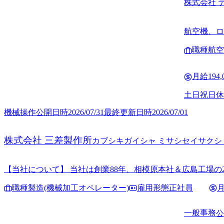
株式会社 
航空機、ロ
計、施工
職種
航空
月給
194
土日祝日休
機械操作
公開日時
2026/07/31
最終更新日時
2026/07/01
株式会社 三差製作所
カブシキガイシャ ミサシセイサクシ
【当社について】 当社は創業88年、相模原本社＆広島工場
度な加工技術を持つ「匠」のようなベテラン技術者を中心に
職種
製造(機械加工オペレーター)
雇用形態
正社員
さらなるサービス向上を目指した人員強化のため、「ものづ
一般事務
公