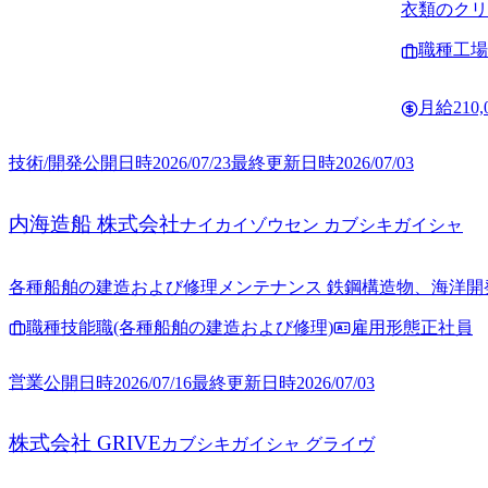
衣類のクリ
全国主要都
職種
工場
月給
210
技術/開発
公開日時
2026/07/23
最終更新日時
2026/07/03
内海造船 株式会社
ナイカイゾウセン カブシキガイシャ
各種船舶の建造および修理メンテナンス 鉄鋼構造物、海洋
職種
技能職(各種船舶の建造および修理)
雇用形態
正社員
営業
公開日時
2026/07/16
最終更新日時
2026/07/03
株式会社 GRIVE
カブシキガイシャ グライヴ