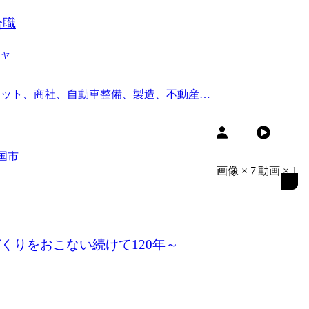
合職
ャ
ーケット、商社、自動車整備、製造、不動産、
国市
画像
×
7
動画
×
1
くりをおこない続けて120年～