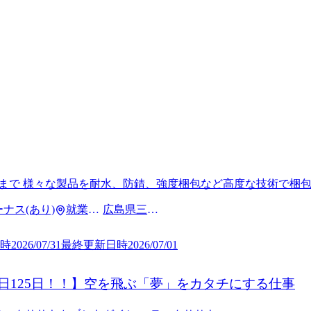
まで 様々な製品を耐水、防錆、強度梱包など高度な技術で梱包
ボーナス(あり)
就業場
広島県三原
所
市
時
2026/07/31
最終更新日時
2026/07/01
日125日！！】空を飛ぶ「夢」をカタチにする仕事