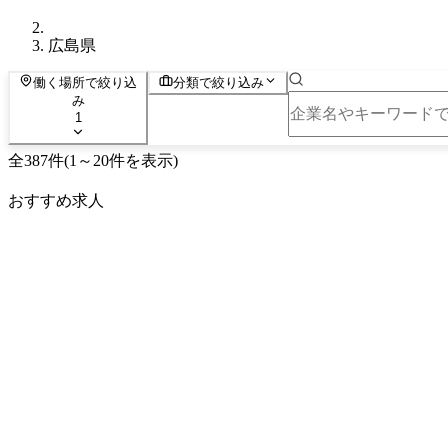
広島県
働く場所で絞り込
分類で絞り込み
み
1
全
387
件
(
1
～
20
件を表示)
おすすめ求人