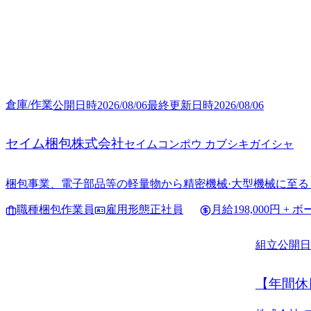
倉庫/作業
公開日時
2026/08/06
最終更新日時
2026/08/06
セイム梱包株式会社
セイムコンポウ カブシキガイシャ
梱包事業、電子部品等の軽量物から精密機械·大型機械に至る
職種
梱包作業員
雇用形態
正社員
月給
198,000円 + 
組立
公開日
【年間休