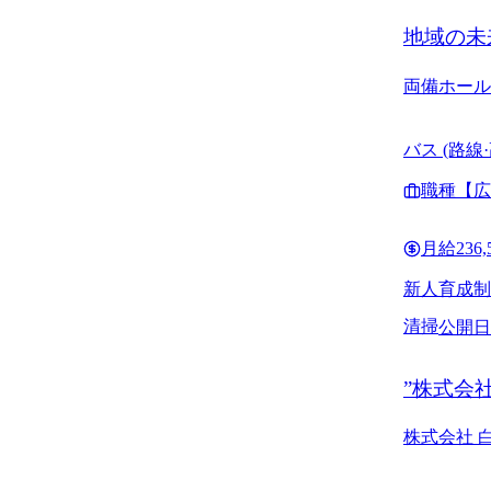
地域の未
両備ホール
バス (路
スポーツ 
職種
【広
月給
236
新人育成制
清掃
公開日
”株式会
株式会社 