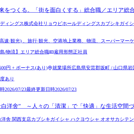
来をつくる。「街を面白くする」総合職／エリア総
ディングス株式会社
リョウビホールディングスカブシキガイシ
線·高速·観光) 、旅行·観光、空港地上業務、物流、スーパーマ
(フィットネス) 事業、グランピング施設運営など
島/物流】エリア総合職
雇用形態
正社員
,500円 + ボーナス(あり)
就業場所
広島県安芸郡坂町 / 山口県岩
度あり
時
2026/07/23
最終更新日時
2026/07/23
社白洋舍” ～人々の「清潔」で「快適」な生活空間づ
白洋舎 関西支店
カブシキガイシャ ハクヨウシャ オオサカシテン