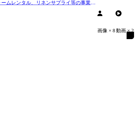
ォームレンタル、リネンサプライ等の事業を
画像
×
8
動画
×
2