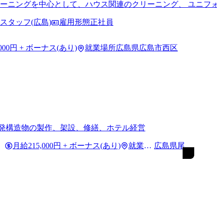
ーニングを中心として、ハウス関連のクリーニング、 ユニフ
市、 海外で店舗展開しています。
スタッフ(広島)
雇用形態
正社員
,000円 + ボーナス(あり)
就業場所
広島県広島市西区
開発構造物の製作、架設、修繕、ホテル経営
月給
215,000円 + ボーナス(あり)
就業場
広島県尾道
所
市