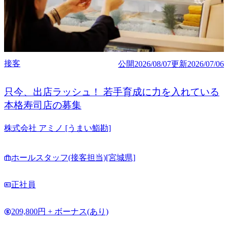
接客
公開
2026/08/07
更新
2026/07/06
只今、出店ラッシュ！ 若手育成に力を入れている
本格寿司店の募集
株式会社 アミノ [うまい鮨勘]
ホールスタッフ(接客担当)[宮城県]
正社員
209,800円 + ボーナス(あり)