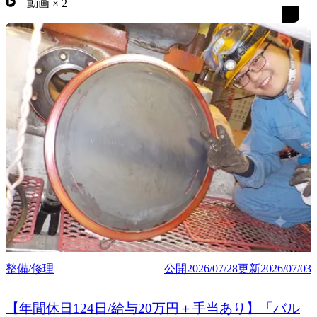
動画
×
2
整備/修理
公開
2026/07/28
更新
2026/07/03
【年間休日124日/給与20万円＋手当あり】「バル