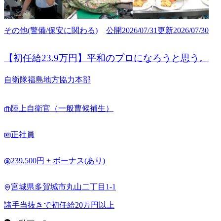
その他(警備/保安に関わる)
公開
2026/07/31
更新
2026/07/30
【初任給23.9万円】平和のプロになろうと思う。
自衛隊福島地方協力本部
陸上自衛官（一般曹候補生）
正社員
239,500円 + ボーナス(あり)
宮城県多賀城市丸山二丁目1-1
諸手当抜きで初任給20万円以上