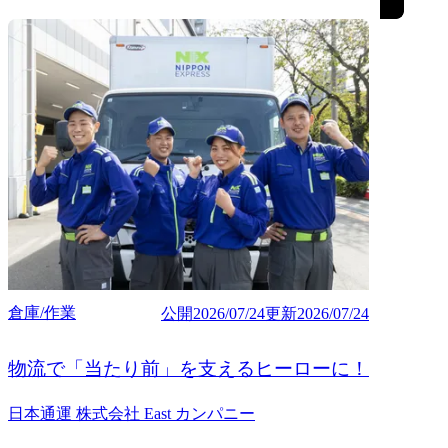
倉庫/作業
公開
2026/07/24
更新
2026/07/24
物流で「当たり前」を支えるヒーローに！
日本通運 株式会社 East カンパニー