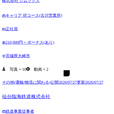
株式会社 シムックス
キャリア 択コース(古川営業所)
正社員
210,000円 + ボーナス(あり)
宮城県大崎市
写真
×
10
動画
×
2
その他(運輸/物流に関わる)
公開
2026/07/27
更新
2026/07/27
仙台臨海鉄道株式会社
鉄道事業従事者