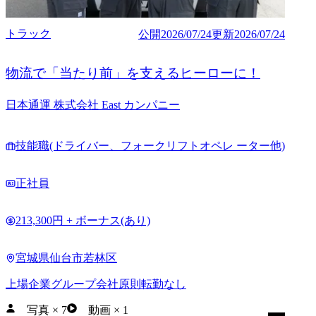
トラック
公開
2026/07/24
更新
2026/07/24
物流で「当たり前」を支えるヒーローに！
日本通運 株式会社 East カンパニー
技能職(ドライバー、フォークリフトオペレ ーター他)
正社員
213,300円 + ボーナス(あり)
宮城県仙台市若林区
上場企業グループ会社
原則転勤なし
写真
×
7
動画
×
1