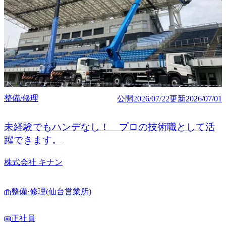
整備/修理
公開
2026/07/22
更新
2026/07/01
未経験でもハンデなし！ プロの技術職として活
躍できます。
株式会社 キナン
整備·修理(仙台営業所)
正社員