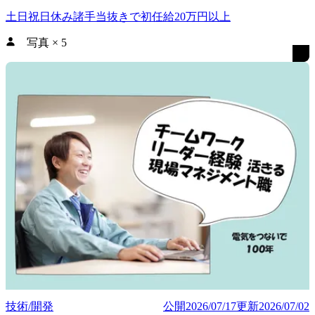
土日祝日休み
諸手当抜きで初任給20万円以上
写真
×
5
技術/開発
公開
2026/07/17
更新
2026/07/02