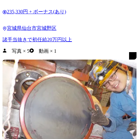
235,330円 + ボーナス(あり)
宮城県仙台市宮城野区
諸手当抜きで初任給20万円以上
写真
×
5
動画
×
1