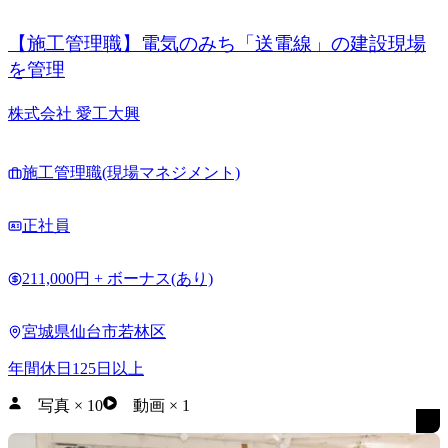
【施工管理職】電気のみち「送電線」の建設現場
を管理
株式会社 愛工大興
施工管理職(現場マネジメント)
正社員
211,000円 + ボーナス(あり)
宮城県仙台市若林区
年間休日125日以上
写真
×
10
動画
×
1