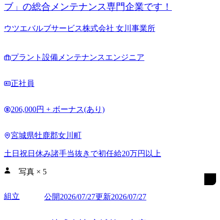
ブ」の総合メンテナンス専門企業です！
ウツエバルブサービス株式会社 女川事業所
プラント設備メンテナンスエンジニア
正社員
206,000円 + ボーナス(あり)
宮城県牡鹿郡女川町
土日祝日休み
諸手当抜きで初任給20万円以上
写真
×
5
組立
公開
2026/07/27
更新
2026/07/27