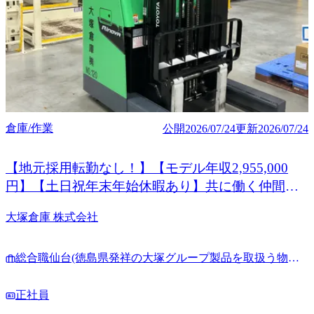
倉庫/作業
公開
2026/07/24
更新
2026/07/24
【地元採用転勤なし！】【モデル年収2,955,000
円】【土日祝年末年始休暇あり】共に働く仲間を
募集しています
大塚倉庫 株式会社
総合職仙台(徳島県発祥の大塚グループ製品を取扱う物流
会社で倉庫作業·IT化推進)
正社員