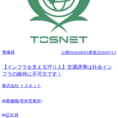
警備員
公開
2026/08/03
更新
2026/07/13
【インフラを支える守り人】交通誘導は社会イン
フラの維持に不可欠です！
株式会社 トスネット
警備職(登米営業所)
正社員