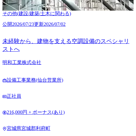
その他(建設/建築/土木に関わる)
公開
2026/07/23
更新
2026/07/02
未経験から、建物を支える空調設備のスペシャリ
ストへ
明和工業株式会社
設備工事業務(仙台営業所)
正社員
216,000円 + ボーナス(あり)
宮城県宮城郡利府町