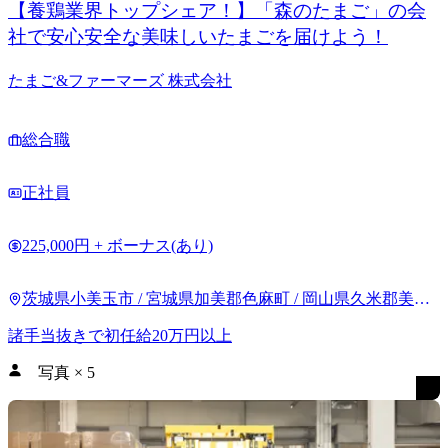
【養鶏業界トップシェア！】「森のたまご」の会
社で安心安全な美味しいたまごを届けよう！
たまご&ファーマーズ 株式会社
総合職
正社員
225,000円 + ボーナス(あり)
茨城県小美玉市 / 宮城県加美郡色麻町 / 岡山県久米郡美咲
町
諸手当抜きで初任給20万円以上
写真
×
5