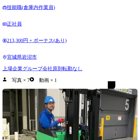
技能職(倉庫内作業員)
正社員
213,300円 + ボーナス(あり)
宮城県岩沼市
上場企業グループ会社
原則転勤なし
写真
×
7
動画
×
1