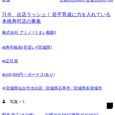
公開
2026/08/07
更新
2026/07/06
只今、出店ラッシュ！ 若手育成に力を入れている
本格寿司店の募集
株式会社 アミノ [うまい鮨勘]
寿司板前(見習い)[宮城県]
正社員
209,800円 + ボーナス(あり)
宮城県仙台市太白区 / 宮城県石巻市 / 宮城県多賀城市
写真
×
5
製造/加工(その他)
公開
2026/08/07
更新
2026/08/07