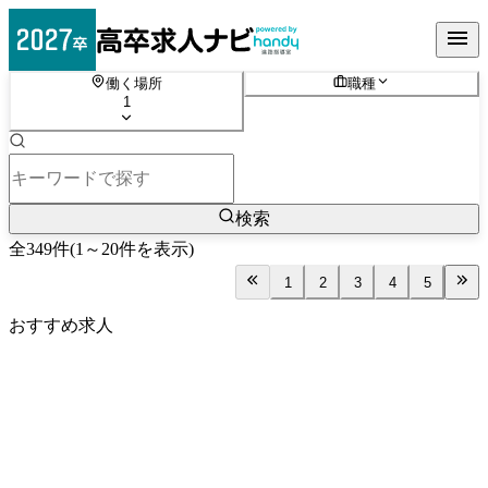
働く場所
職種
1
検索
全
349
件
(
1
～
20
件を表示)
1
2
3
4
5
おすすめ求人