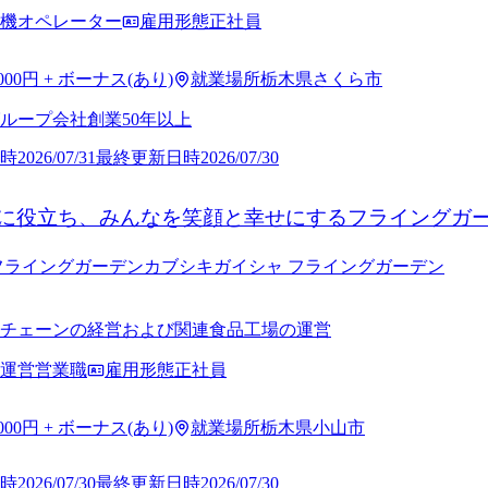
機オペレーター
雇用形態
正社員
,000円 + ボーナス(あり)
就業場所
栃木県さくら市
ループ会社
創業50年以上
時
2026/07/31
最終更新日時
2026/07/30
に役立ち、みんなを笑顔と幸せにするフライングガ
フライングガーデン
カブシキガイシャ フライングガーデン
チェーンの経営および関連食品工場の運営
運営営業職
雇用形態
正社員
,000円 + ボーナス(あり)
就業場所
栃木県小山市
時
2026/07/30
最終更新日時
2026/07/30