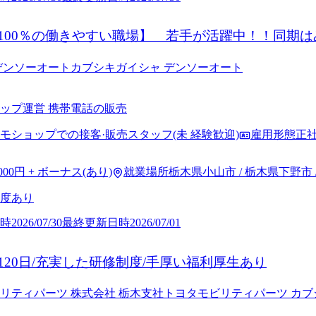
100％の働きやすい職場】 若手が活躍中！！同期
の専門家』へ、一歩ずつ成長していけます。
デンソーオート
カブシキガイシャ デンソーオート
ップ運営 携帯電話の販売
モショップでの接客·販売スタッフ(未 経験歓迎)
雇用形態
正
,000円 + ボーナス(あり)
就業場所
栃木県小山市 / 栃木県下野市 
度あり
時
2026/07/30
最終更新日時
2026/07/01
120日/充実した研修制度/手厚い福利厚生あり
リティパーツ 株式会社 栃木支社
トヨタモビリティパーツ カブ