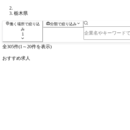
栃木県
働く場所で絞り込
分類で絞り込み
み
1
全
305
件
(
1
～
20
件を表示)
おすすめ求人