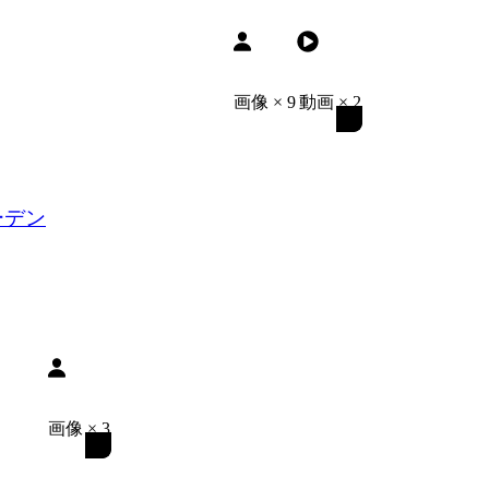
画像
×
9
動画
×
2
ーデン
画像
×
3