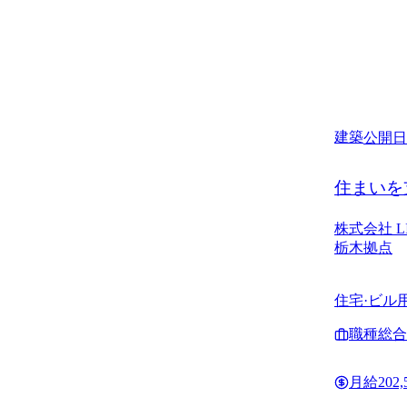
建築
公開日
住まいを
株式会社 
栃木拠点
住宅·ビル用の住宅設
びアフタ 
職種
総合
月給
202