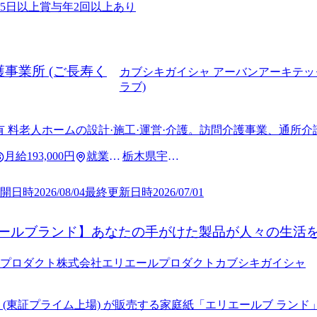
25日以上
賞与年2回以上あり
事業所 (ご長寿く
カブシキガイシャ アーバンアーキテッ
ラブ)
有 料老人ホームの設計·施工·運営·介護。訪問介護事業、通所
月給
193,000円
就業場
栃木県宇都
所
宮市
開日時
2026/08/04
最終更新日時
2026/07/01
ールブランド】あなたの手がけた製品が人々の生活
プロダクト株式会社
エリエールプロダクトカブシキガイシャ
 (東証プライム上場) が販売する家庭紙「エリエールブ ランド」