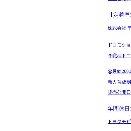
【定着率
『スマホ
株式会社 
ドコモショ
職種
ドコ
月給
200
新人育成制
販売
公開日
年間休日
トヨタモビ