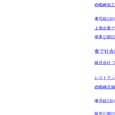
職種
加工
月給
220
上場企業グ
接客
公開日
食で社会
株式会社 
レストラン
職種
店舗
月給
230
販売
公開日