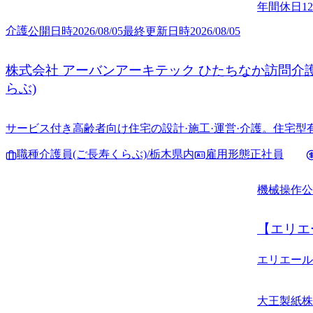
年間休日1
介護
公開日時
2026/08/05
最終更新日時
2026/08/05
株式会社 アーバンアーキテック ひたちなか訪問介護
らぶ)
サービス付き高齢者向け住宅の設計·施工·運営·介護。住宅型
職種
介護員(ご長寿くらぶ)/栃木県内
雇用形態
正社員
機械操作
公
【エリエ
エリエール
大王製紙株