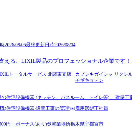
時
2026/08/05
最終更新日時
2026/08/04
支える、LIXIL製品のプロフェッショナル企業です！
LIXILトータルサービス 北関東支店
カブシキガイシャ リクシ
チギキョテン
備機器 (キッチン、バスルーム、トイレ等) 、建築工事で使われる材料の加工·組立·販売·搬入およ
ーメンテナンス、リフォーム、建築工事の設計、施工管理など
職(住宅設備機器·設置工事の管理)
雇用形態
正社員
,500円 + ボーナス(あり)
就業場所
栃木県宇都宮市