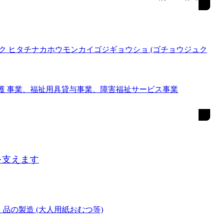
ク ヒタチナカホウモンカイゴジギョウショ (ゴチョウジュク
介護 事業、福祉用具貸与事業、障害福祉サービス事業
を支えます
品の製造 (大人用紙おむつ等)