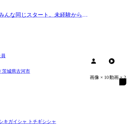
はみんな同じスタート。未経験から
社員
/ 茨城県古河市
画像
×
10
動画
×
2
シキガイシャ トチギシシャ