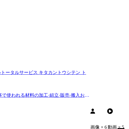
ルトータルサービス キタカントウシテン ト
画像
×
6
動画
×
5