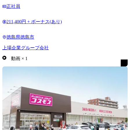
正社員
211,400円 + ボーナス(あり)
徳島県徳島市
上場企業グループ会社
動画
×
1