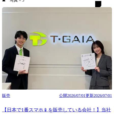
写真
×
5
販売
公開
2026/07/01
更新
2026/07/01
【日本で1番スマホ📱を販売している会社！】当社