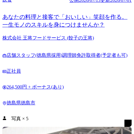
公開
2026/07/13
更新
2026/07/01
あなたの料理と接客で「おいしい」笑顔を作る。
一生モノのスキルを身につけませんか？
株式会社 王将フードサービス (餃子の王将)
店舗スタッフ(徳島県採用)調理師免許取得者(予定者も可)
正社員
264,500円 + ボーナス(あり)
徳島県徳島市
写真
×
5