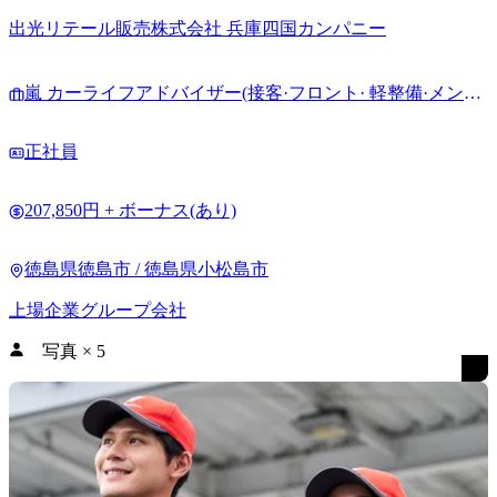
ら。
出光リテール販売株式会社 兵庫四国カンパニー
嵐 カーライフアドバイザー(接客·フロント· 軽整備·メンテ
ナンス·カーコーティング)
正社員
207,850円 + ボーナス(あり)
徳島県徳島市 / 徳島県小松島市
上場企業グループ会社
写真
×
5