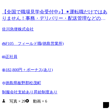
【全国で職場見学会受付中♪】✶運転職だけではあ
りません！事務・デリバリー・配送管理などの非
運転職も◎
佐川急便株式会社
F105 フィールド職(徳島営業所)
正社員
182,800円 + ボーナス(あり)
徳島県板野郡松茂町
制服会社支給あり
昇給制度あり
写真
×
29
動画
×
6