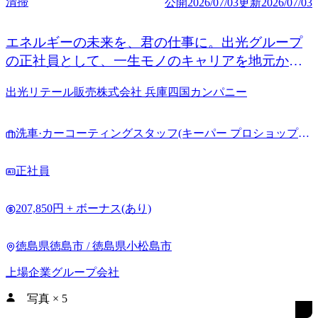
清掃
公開
2026/07/03
更新
2026/07/03
エネルギーの未来を、君の仕事に。出光グループ
の正社員として、一生モノのキャリアを地元か
ら。
出光リテール販売株式会社 兵庫四国カンパニー
洗車·カーコーティングスタッフ(キーパー プロショップ·
キーパーLABO)
正社員
207,850円 + ボーナス(あり)
徳島県徳島市 / 徳島県小松島市
上場企業グループ会社
写真
×
5