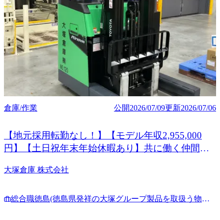
倉庫/作業
公開
2026/07/09
更新
2026/07/06
【地元採用転勤なし！】【モデル年収2,955,000
円】【土日祝年末年始休暇あり】共に働く仲間を
募集しています
大塚倉庫 株式会社
総合職徳島(徳島県発祥の大塚グループ製品を取扱う物流
会社で倉庫作業·IT化推進)