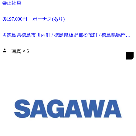
正社員
197,000円 + ボーナス(あり)
徳島県徳島市川内町 / 徳島県板野郡松茂町 / 徳島県鳴門市
撫養町
写真
×
5