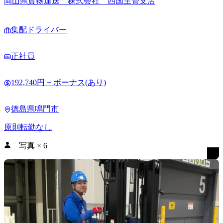
岡山県貨物運送 株式会社 四国主管支店
集配ドライバー
正社員
192,740円 + ボーナス(あり)
徳島県鳴門市
原則転勤なし
写真
×
6