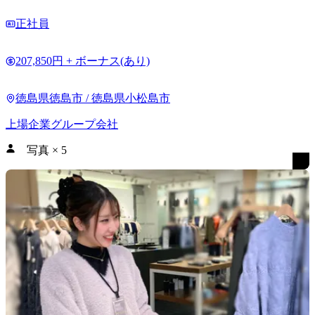
正社員
207,850円 + ボーナス(あり)
徳島県徳島市 / 徳島県小松島市
上場企業グループ会社
写真
×
5