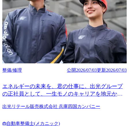
整備/修理
公開
2026/07/03
更新
2026/07/03
エネルギーの未来を、君の仕事に。出光グループ
の正社員として、一生モノのキャリアを地元か
ら。
出光リテール販売株式会社 兵庫四国カンパニー
自動車整備士(メカニック)