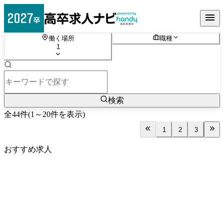
働く場所
職種
1
検索
全
44
件
(
1
～
20
件を表示)
1
2
3
おすすめ求人