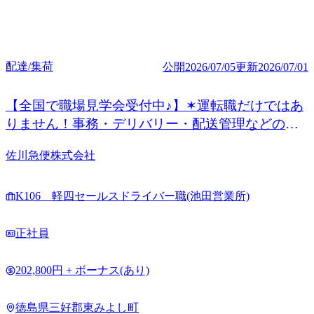
配達/集荷
公開
2026/07/05
更新
2026/07/01
【全国で職場見学会受付中♪】✶運転職だけではあ
りません！事務・デリバリー・配送管理などの非
運転職も◎
佐川急便株式会社
K106 軽四セールスドライバー職(池田営業所)
正社員
202,800円 + ボーナス(あり)
徳島県三好郡東みよし町