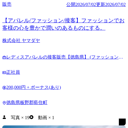
販売
公開
2026/07/02
更新
2026/07/02
【アパレル/ファッション/接客】ファッションでお
客様の心を豊かで潤いのあるものにする。
株式会社 ヤマダヤ
レディスアパレルの接客販売【徳島県】 (ファッションア
ドバイザー)
正社員
200,000円 + ボーナス(あり)
徳島県板野郡藍住町
写真
×
19
動画
×
1