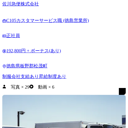
佐川急便株式会社
C105カスタマーサービス職 (徳島営業所)
正社員
192,800円 + ボーナス(あり)
徳島県板野郡松茂町
制服会社支給あり
昇給制度あり
写真
×
29
動画
×
6