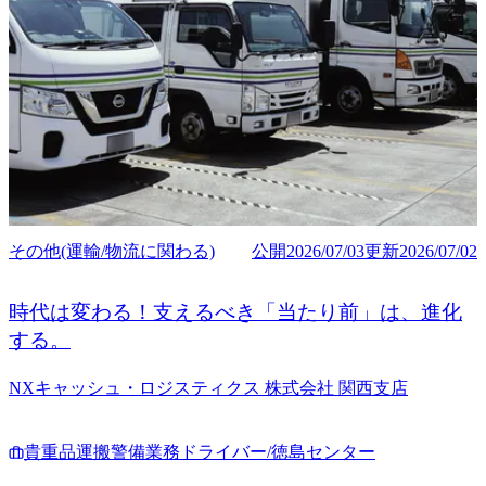
その他(運輸/物流に関わる)
公開
2026/07/03
更新
2026/07/02
時代は変わる！支えるべき「当たり前」は、進化
する。
NXキャッシュ・ロジスティクス 株式会社 関西支店
貴重品運搬警備業務ドライバー/徳島センター