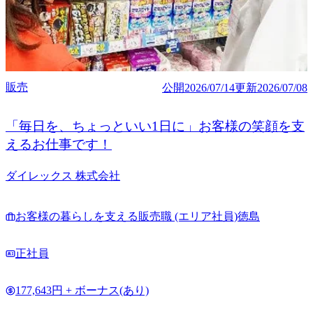
販売
公開
2026/07/14
更新
2026/07/08
「毎日を、ちょっといい1日に」お客様の笑顔を支
えるお仕事です！
ダイレックス 株式会社
お客様の暮らしを支える販売職 (エリア社員)徳島
正社員
177,643円 + ボーナス(あり)