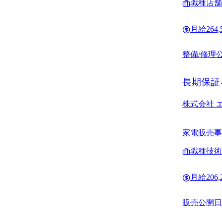
職種
店舗
月給
264
整備/修理
長期保証
株式会社 
家電販売事
ング事業、
職種
技術
月給
206
販売
公開日