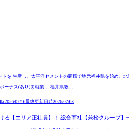
トを 生産し、太平洋セメントの商標で地元福井県を始め、北
 + ボーナス(あり)
就業場
福井県敦賀
所
市
時
2026/07/16
最終更新日時
2026/07/03
ける【エリア正社員】！ 総合商社【兼松グループ】
】だから、長く・安心・安定して働ける環境