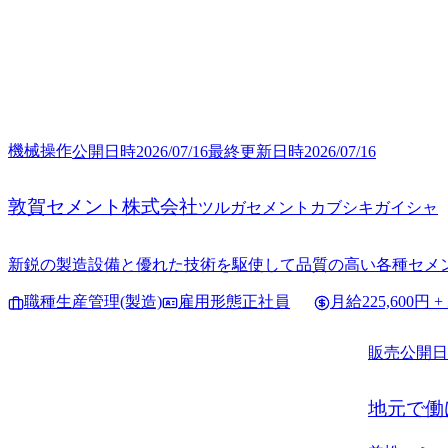
機械操作
公開日時
2026/07/16
最終更新日時
2026/07/16
敦賀セメント株式会社
ツルガセメントカブシキガイシャ
新鋭の製造設備と優れた技術を駆使して品質の高い各種セメン
職種
生産管理(製造)
雇用形態
正社員
月給
225,600円
販売
公開日
地元で働
次代理店