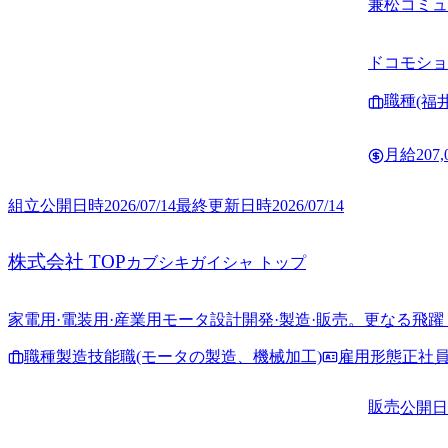
兼松コミュ
ドコモショ
職種
(福
月給
207
組立
公開日時
2026/07/14
最終更新日時
2026/07/14
株式会社 TOP
カブシキガイシャ トップ
家電用·電装用·産業用モータ設計開発·製造·販売。更なる飛
職種
製造技能職(モータの製造、機械加工)
雇用形態
正社
販売
公開日