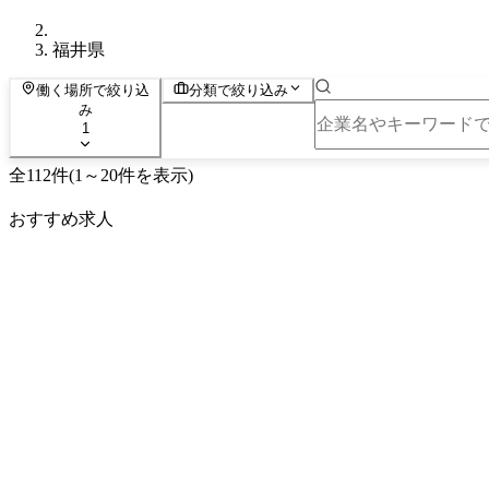
福井県
働く場所で絞り込
分類で絞り込み
み
1
全
112
件
(
1
～
20
件を表示)
おすすめ求人