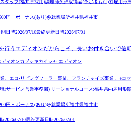
スタッフ(福井県採用)調理師免許取得者(予定者も可)
雇用形
,500円 + ボーナス(あり)
就業場所
福井県福井市
公開日時
2026/07/10
最終更新日時
2026/07/01
を行うエディオンだからこそ、長いお付き合いで信
エディオン
カブシキガイシャ エディオン
業、エコ·リビングソーラー事業、フランチャイズ事業 、eコ
不動 産仲介事業、モバイル事業
職(サービス営業事務職) リージョナルコース:福井県
雇用形
,200円 + ボーナス(あり)
就業場所
福井県福井市
時
2026/07/10
最終更新日時
2026/07/01