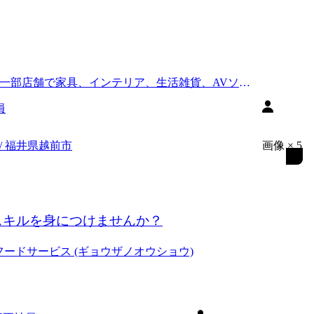
ト、一部店舗で家具、インテリア、生活雑貨、AVソフ
員
/ 福井県越前市
画像
×
5
スキルを身につけませんか？
ードサービス (ギョウザノオウショウ)