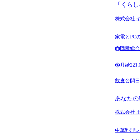
「くらし
株式会社 
家電とPC
ト書籍、家
職種
総合
月給
221
飲食
公開日
あなたの
株式会社 
中華料理レ