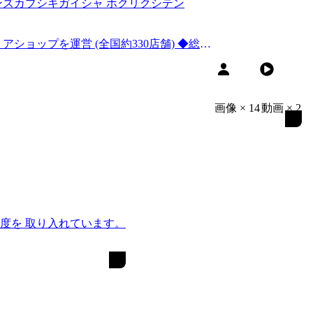
ズカブシキガイシャ ホクリクシテン
プを運営 (全国約330店舗) ◆総合
画像
×
14
動画
×
2
度を 取り入れています。