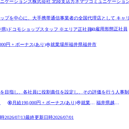
ニケーションズ株式会社 北陸支店
カネマツコミュニケーション
ップを中心に、大手携帯通信事業者の全国代理店として キャリアショッ
商社 兼松 (株) の電子·デバイスグループ
雇用形態
正社員
井県)ドコモショップスタッフ ※エリア正社員
,000円 + ボーナス(あり)
就業場所
福井県福井市
躍 を目指し、各社員に役割責任を設定し、その評価を行う人事制
員
月給
190,000円 + ボーナス(あり)
就業場
福井県越前
所
市
時
2026/07/13
最終更新日時
2026/07/01