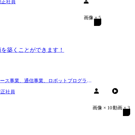
態
正社員
画像
×
5
頼を築くことができます！
マース事業、通信事業、ロボットプログラミ
態
正社員
画像
×
10
動画
×
3