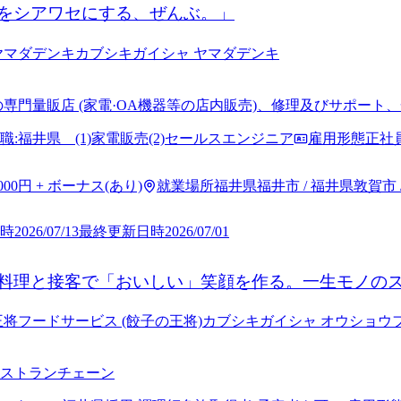
をシアワセにする、ぜんぶ。」
ヤマダデンキ
カブシキガイシャ ヤマダデンキ
の専門量販店 (家電·OA機器等の店内販売)、修理及びサポー
電住宅設備の配達設置工事
職:福井県 (1)家電販売(2)セールスエンジニア
雇用形態
正社
,000円 + ボーナス(あり)
就業場所
福井県福井市 / 福井県敦賀市 
時
2026/07/13
最終更新日時
2026/07/01
料理と接客で「おいしい」笑顔を作る。一生モノの
王将フードサービス (餃子の王将)
カブシキガイシャ オウショウフ
ストランチェーン