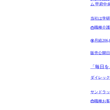
ム 甲府中
当社は学研
等の開発 
職種
介護
月給
206
販売
公開日
「毎日を
ダイレック
サンドラッ
国·近畿·
職種
お客