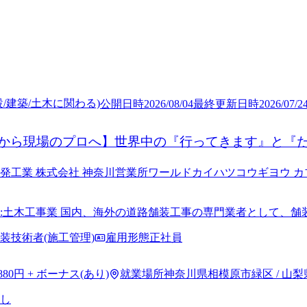
/建築/土木に関わる)
公開日時
2026/08/04
最終更新日時
2026/07/2
から現場のプロへ】世界中の『行ってきます』と『
発工業 株式会社 神奈川営業所
ワールドカイハツコウギヨウ カ
:土木工事業 国内、海外の道路舗装工事の専門業者として、舗
規模を誇ります。
装技術者(施工管理)
雇用形態
正社員
,880円 + ボーナス(あり)
就業場所
神奈川県相模原市緑区 / 山
し