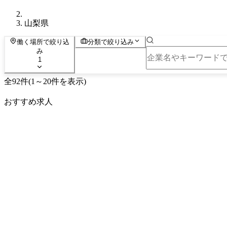
山梨県
働く場所で絞り込
分類で絞り込み
み
1
全
92
件
(
1
～
20
件を表示)
おすすめ求人