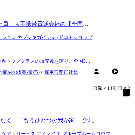
一員、大手携帯電話会社の【全国一
ーション カブシキガイシャ (ドコモショップ
界トップクラスの販売数を誇り、全国340
商材の提案·販売)
雇用形態
正社員
画像
×
14
動画
×
2
はなく、「もうひとつの我が家」です。
・ケア・サービス アイノイエ グループホームコウフ