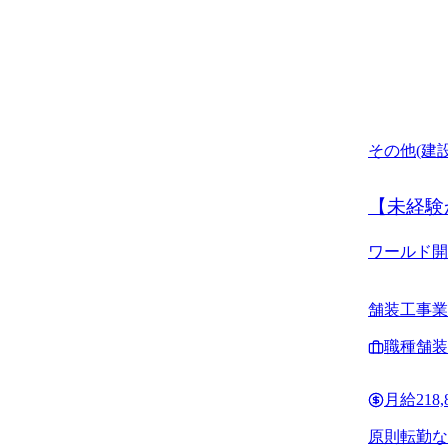
その他(建設
【未経験
ワールド開
舗装工事業
随一の質と
職種
舗装
月給
218
原則転勤な