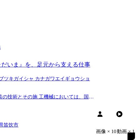
4
ただいま』を、足元から支える仕事
ブツキガイシャ カナガワエイギョウショ
装の技術とその施 工機械においては、国内
梨県笛饮市
画像
×
10
動画
×
1