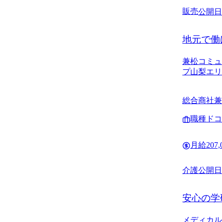
販売
公開日
地元で働
次代理店
兼松コミュ
プ山梨エリ
総合商社兼
店舗、山梨
職種
ドコ
月給
207
介護
公開日
安心の学
メディカル