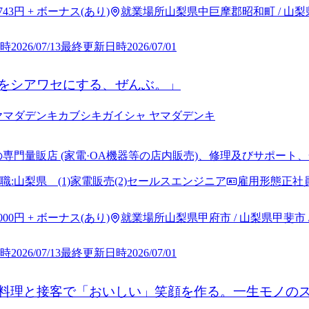
,743円 + ボーナス(あり)
就業場所
山梨県中巨摩郡昭和町 / 山梨
時
2026/07/13
最終更新日時
2026/07/01
をシアワセにする、ぜんぶ。」
ヤマダデンキ
カブシキガイシャ ヤマダデンキ
の専門量販店 (家電·OA機器等の店内販売)、修理及びサポー
電住宅設備の配達設置工事
職:山梨県 (1)家電販売(2)セールスエンジニア
雇用形態
正社
,000円 + ボーナス(あり)
就業場所
山梨県甲府市 / 山梨県甲斐市
時
2026/07/13
最終更新日時
2026/07/01
料理と接客で「おいしい」笑顔を作る。一生モノの