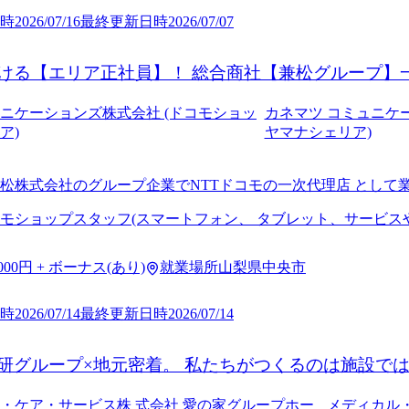
時
2026/07/16
最終更新日時
2026/07/07
ける【エリア正社員】！ 総合商社【兼松グループ】
】だから、長く・安心・安定して働ける環境
ニケーションズ株式会社 (ドコモショッ
カネマツ コミュニケ
ア)
ヤマナシェリア)
松株式会社のグループ企業でNTTドコモの一次代理店 として業
県 内で4店舗のドコモショップを運営しています。
モショップスタッフ(スマートフォン、 タブレット、サービスや
,000円 + ボーナス(あり)
就業場所
山梨県中央市
時
2026/07/14
最終更新日時
2026/07/14
研グループ×地元密着。 私たちがつくるのは施設で
・ケア・サービス株 式会社 愛の家グループホー
メディカル