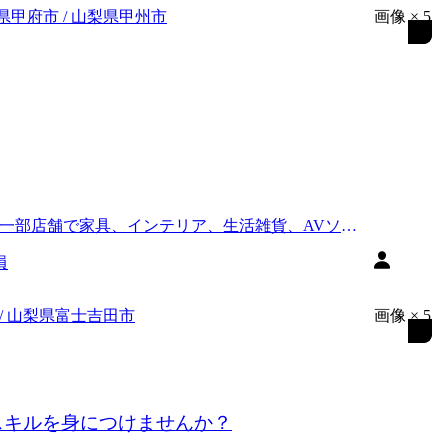
県甲府市 / 山梨県甲州市
画像
×
5
ト、一部店舗で家具、インテリア、生活雑貨、AVソフ
員
 / 山梨県富士吉田市
画像
×
5
スキルを身につけませんか？