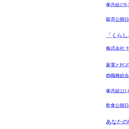
月給
178
販売
公開日
「くらし
株式会社 
家電とPC
ト書籍、家
職種
総合
月給
221
飲食
公開日
あなたの