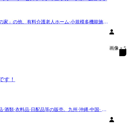
愛の家」の他、有料介護老人ホーム·小規模多機能施設
画像
×
5
です！
酒類·衣料品·日配品等の販売。九州·沖縄·中国· 四