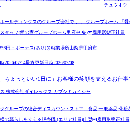
央
チュウオウ
ホールディングスのグループ会社で 、、 グループホーム 「
· 運営を行う他、業界初の海外介護事業も行っております
スタッフ(愛の家グループホーム甲府中 央)
雇用形態
正社員
,856円 + ボーナス(あり)
就業場所
山梨県甲府市
時
2026/07/14
最終更新日時
2026/07/08
、ちょっといい1日に」お客様の笑顔を支えるお仕事
ス 株式会社
ダイレックス カブシキガイシャ
ググループの総合ディスカウントストア。食品·一般薬品·化粧品·
関東·甲信越地域に419店舗展開しています。
様の暮らしを支える販売職 (エリア社員)山梨
雇用形態
正社員