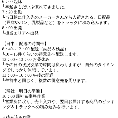
6：00 起床

└早起きもだいぶ慣れてきました。

7：20 出勤

└当日朝に仕入先のメーカーさんから入荷される、日配品
（豆腐やパン、乳製品など）をトラックに積み込みます。

8：00 出発

└担当エリアへ出発

【日中：配送の時間帯】

8：40～12：00 配送（納品＆検品）

└10～15件くらいの得意先へ配送します。

12：00～13：00 お昼休み

└その日の状況次第で時間は変わりますが、自分のタイミン
グでしっかり休憩しています。

13：00～16：00 午後の配送

└午前中と同じく、複数の得意先を周ります。

【帰社・明日の準備】

16：00 帰社＆事務作業

└営業所に戻り、売上入力や、翌日お届けする商品のピッキ
ング＆トラックへの積み込みを行います。

☆積み込み作業
