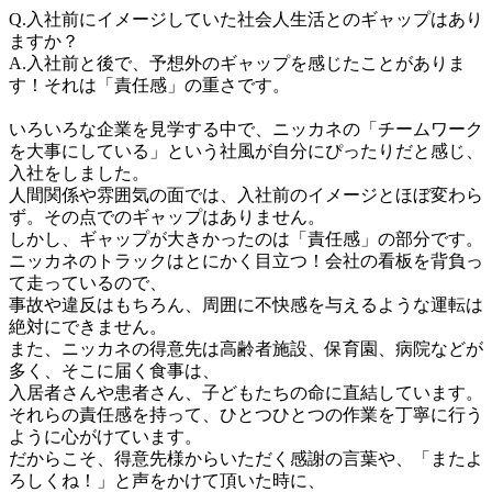
Q.入社前にイメージしていた社会人生活とのギャップはあり
ますか？

A.入社前と後で、予想外のギャップを感じたことがありま
す！それは「責任感」の重さです。

いろいろな企業を見学する中で、ニッカネの「チームワーク
を大事にしている」という社風が自分にぴったりだと感じ、
入社をしました。

人間関係や雰囲気の面では、入社前のイメージとほぼ変わら
ず。その点でのギャップはありません。

しかし、ギャップが大きかったのは「責任感」の部分です。

ニッカネのトラックはとにかく目立つ！会社の看板を背負っ
て走っているので、

事故や違反はもちろん、周囲に不快感を与えるような運転は
絶対にできません。

また、ニッカネの得意先は高齢者施設、保育園、病院などが
多く、そこに届く食事は、

入居者さんや患者さん、子どもたちの命に直結しています。

それらの責任感を持って、ひとつひとつの作業を丁寧に行う
ように心がけています。

だからこそ、得意先様からいただく感謝の言葉や、「またよ
ろしくね！」と声をかけて頂いた時に、
