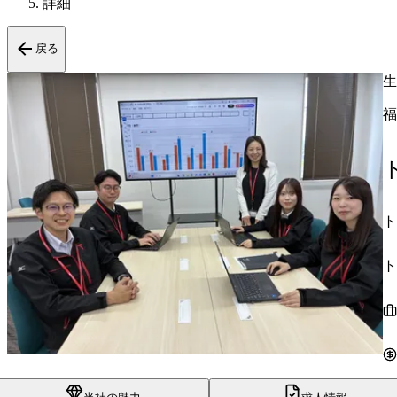
詳細
戻る
生
福
ト
ト