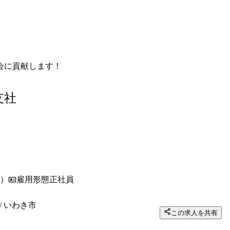
会に貢献します！
支社
）
雇用形態
正社員
/ いわき市
この求人を共有