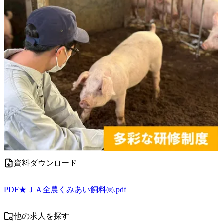
資料ダウンロード
PDF
★ＪＡ全農くみあい飼料㈱.pdf
他の求人を探す