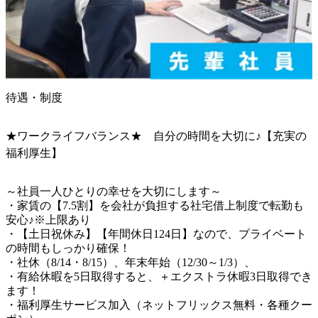
待遇・制度
★ワークライフバランス★ 自分の時間を大切に♪【充実の
福利厚生】
～社員一人ひとりの幸せを大切にします～

・家賃の【7.5割】を会社が負担する社宅借上制度で転勤も
安心♪※上限あり

・【土日祝休み】【年間休日124日】なので、プライベート
の時間もしっかり確保！

・社休（8/14・8/15）、年末年始（12/30～1/3）、

・有給休暇を5日取得すると、＋エクストラ休暇3日取得でき
ます！

・福利厚生サービス加入（ネットフリックス無料・各種クー