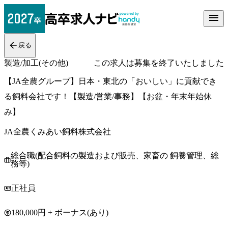
戻る
製造/加工(その他)
この求人は募集を終了いたしました
【JA全農グループ】日本・東北の「おいしい」に貢献でき
る飼料会社です！【製造/営業/事務】【お盆・年末年始休
み】
JA全農くみあい飼料株式会社
総合職(配合飼料の製造および販売、家畜の 飼養管理、総
務等)
正社員
180,000円 + ボーナス(あり)