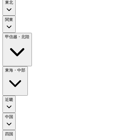
東北
関東
甲信越・北陸
東海・中部
近畿
中国
四国