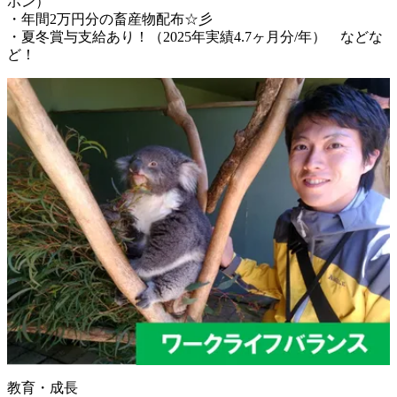
ポン）

・年間2万円分の畜産物配布☆彡

・夏冬賞与支給あり！（2025年実績4.7ヶ月分/年）　などな
ど！
教育・成長