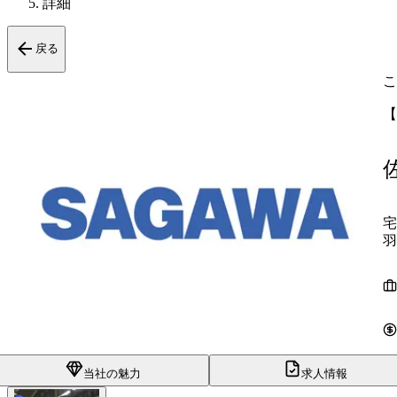
詳細
戻る
こ
【
宅
羽
当社の魅力
求人情報