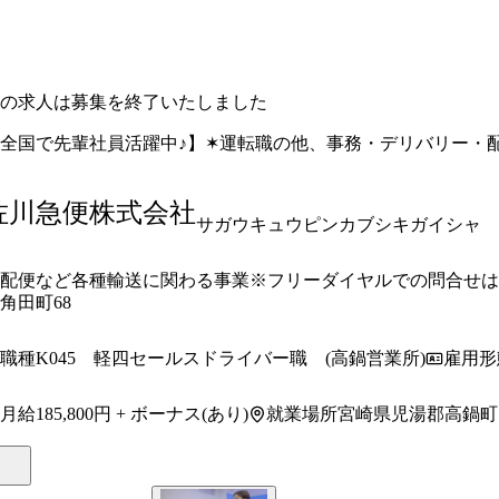
の求人は募集を終了いたしました
全国で先輩社員活躍中♪】✶運転職の他、事務・デリバリー・
佐川急便株式会社
サガウキュウピンカブシキガイシャ
配便など各種輸送に関わる事業※フリーダイヤルでの問合せは、 10
角田町68
職種
K045 軽四セールスドライバー職 (高鍋営業所)
雇用形
月給
就業場所
185,800円 + ボーナス(あり)
宮崎県児湯郡高鍋町