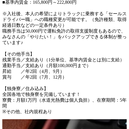
■基準内賃金：165,800円～222,800円

※入社後、本人の希望によりトラックに乗務する「セールス
ドライバー職」への職種変更が可能です。（免許種類、取得
経過日数などの一定条件あり）

職務手当は50,000円で運転免許の取得支援制度もあるので、
みなさんの「やりたい！」をバックアップできる体制が整っ
ています♪

【その他手当】

残業手当／支給あり（1分単位、基準内賃金とは別に支給）

通勤手当／支給あり（月額100,000円まで）

昇給　　／年2回（4月、9月）

賞与　　／年2回（7月、12月）

【独身寮／住み込み】

全国各地で独身寮を完備しています！

寮費：月額1万円（水道光熱費は個人負担）、在寮期間：5年
間

※その他、社内規程あり