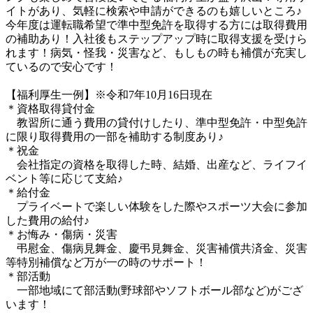
イトがあり、気軽に検索や申請ができるのも嬉しいところ♪
今年度は運転職希望で準中型免許を取得する方には取得費用
の補助あり！入社後もステップアップ時に取得支援を受けら
れます！病気・怪我・災害など、もしもの時も補償が充実し
ているので安心です！

【福利厚生一例】※令和7年10月16日現在

＊資格取得貸付金

　教習所に通う費用の貸付けしたり、準中型免許・中型免許
に限り取得費用の一部を補助する制度あり♪

＊祝金

　会社指定の資格を取得した時、結婚、出産など、ライフイ
ベント等に応じて支給♪

＊給付金

　プライベートで楽しい体験をした際やスポーツ大会に参加
した費用の給付♪

＊お悔み・傷病・災害

　弔慰金、傷病見舞金、慶弔見舞金、災害補償共済金、災害
等特別補償など万が一の時のサポート！

＊部活動

　一部地域にて部活動(野球部やソフトボール部など)がござ
います！