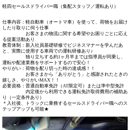
軽四セールスドライバー職（集配スタッフ／運転あり）
仕事内容：軽自動車（オートマ車）を使って、荷物をお届け
したり取りに伺う仕事

　　　　　お客さまの物流に関する希望やお困りごとに応え
る提案活動あり

教育体制：新入社員基礎研修でビジネスマナーを学んだあ
と、実際に使用する車両での運転研修あり♪

　　　　　独り立ちする約1ヶ月半までは指導員が同乗し、
運転や配達業務をサポートするので安心！

やりがい：荷物を配り切った時の達成感！！

　　　　　お客さまから「ありがとう」と感謝されたときの
嬉しさ、やりがいMAX！！

必要資格：普通自動車免許（AT限定可）または準中型免許

　　　　　内定後から利用できる運転免許取得費用の補助あ
り（一定条件あり）　　　

＊入社後、トラックに乗務するセールスドライバー職へのス
テップアップも可能★