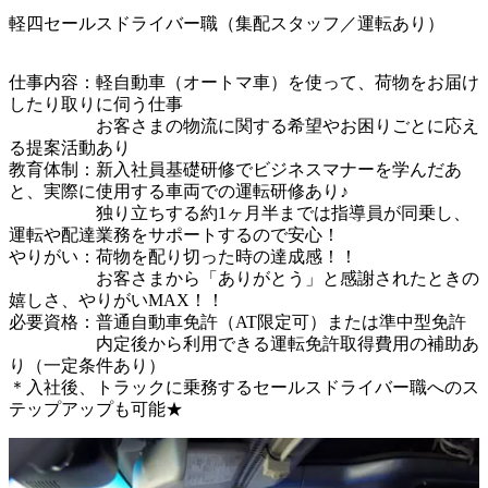
軽四セールスドライバー職（集配スタッフ／運転あり）
仕事内容：軽自動車（オートマ車）を使って、荷物をお届け
したり取りに伺う仕事

　　　　　お客さまの物流に関する希望やお困りごとに応え
る提案活動あり

教育体制：新入社員基礎研修でビジネスマナーを学んだあ
と、実際に使用する車両での運転研修あり♪

　　　　　独り立ちする約1ヶ月半までは指導員が同乗し、
運転や配達業務をサポートするので安心！

やりがい：荷物を配り切った時の達成感！！

　　　　　お客さまから「ありがとう」と感謝されたときの
嬉しさ、やりがいMAX！！

必要資格：普通自動車免許（AT限定可）または準中型免許

　　　　　内定後から利用できる運転免許取得費用の補助あ
り（一定条件あり）　　　

＊入社後、トラックに乗務するセールスドライバー職へのス
テップアップも可能★