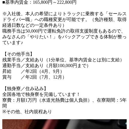
■基準内賃金：165,800円～222,800円

※入社後、本人の希望によりトラックに乗務する「セールス
ドライバー職」への職種変更が可能です。（免許種類、取得
経過日数などの一定条件あり）

職務手当は50,000円で運転免許の取得支援制度もあるので、
みなさんの「やりたい！」をバックアップできる体制が整っ
ています♪

【その他手当】

残業手当／支給あり（1分単位、基準内賃金とは別に支給）

通勤手当／支給あり（月額100,000円まで）

昇給　　／年2回（4月、9月）

賞与　　／年2回（7月、12月）

【独身寮／住み込み】

全国各地で独身寮を完備しています！

寮費：月額1万円（水道光熱費は個人負担）、在寮期間：5年
間

※その他、社内規程あり