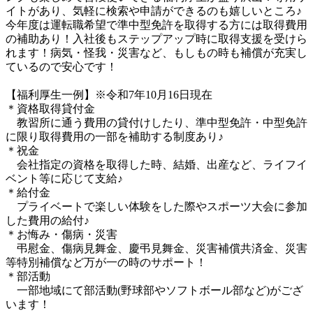
イトがあり、気軽に検索や申請ができるのも嬉しいところ♪
今年度は運転職希望で準中型免許を取得する方には取得費用
の補助あり！入社後もステップアップ時に取得支援を受けら
れます！病気・怪我・災害など、もしもの時も補償が充実し
ているので安心です！

【福利厚生一例】※令和7年10月16日現在

＊資格取得貸付金

　教習所に通う費用の貸付けしたり、準中型免許・中型免許
に限り取得費用の一部を補助する制度あり♪

＊祝金

　会社指定の資格を取得した時、結婚、出産など、ライフイ
ベント等に応じて支給♪

＊給付金

　プライベートで楽しい体験をした際やスポーツ大会に参加
した費用の給付♪

＊お悔み・傷病・災害

　弔慰金、傷病見舞金、慶弔見舞金、災害補償共済金、災害
等特別補償など万が一の時のサポート！

＊部活動

　一部地域にて部活動(野球部やソフトボール部など)がござ
います！