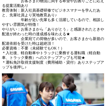
　　　　　お客さまの物流に関する希望やお困りごとに応え
る提案活動あり

教育体制：新入社員基礎研修でビジネスマナーを学んだあ
と、先輩社員より実地教育あり♪

　　　　　年齢が近い先輩も多く活躍しているので、相談し
やすい雰囲気が特徴！

やりがい：お客さまから「ありがとう」と感謝されたときや
配達が終わった時の達成感を味わえる★

　　　　　企業宛ての荷物が多いので、お客さまから新規の
配達依頼を受けた時は超絶頂！

必要資格：不要（未経験でもOK！）　　　　　

＊入社後、軽自動車やトラックに乗務する運転職（軽自動
車、トラック乗務）へのステップアップも可能★

＊運転免許取得支援制度（費用補助・貸付）ありステップア
ップを後押し♪