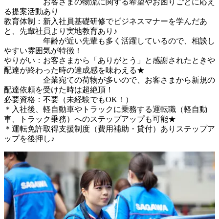
　　　　　お客さまの物流に関する希望やお困りごとに応え
る提案活動あり

教育体制：新入社員基礎研修でビジネスマナーを学んだあ
と、先輩社員より実地教育あり♪

　　　　　年齢が近い先輩も多く活躍しているので、相談し
やすい雰囲気が特徴！

やりがい：お客さまから「ありがとう」と感謝されたときや
配達が終わった時の達成感を味わえる★

　　　　　企業宛ての荷物が多いので、お客さまから新規の
配達依頼を受けた時は超絶頂！

必要資格：不要（未経験でもOK！）　　　　　

＊入社後、軽自動車やトラックに乗務する運転職（軽自動
車、トラック乗務）へのステップアップも可能★

＊運転免許取得支援制度（費用補助・貸付）ありステップア
ップを後押し♪