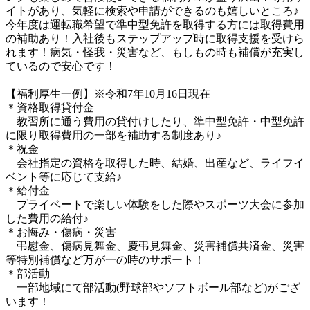
イトがあり、気軽に検索や申請ができるのも嬉しいところ♪
今年度は運転職希望で準中型免許を取得する方には取得費用
の補助あり！入社後もステップアップ時に取得支援を受けら
れます！病気・怪我・災害など、もしもの時も補償が充実し
ているので安心です！

【福利厚生一例】※令和7年10月16日現在

＊資格取得貸付金

　教習所に通う費用の貸付けしたり、準中型免許・中型免許
に限り取得費用の一部を補助する制度あり♪

＊祝金

　会社指定の資格を取得した時、結婚、出産など、ライフイ
ベント等に応じて支給♪

＊給付金

　プライベートで楽しい体験をした際やスポーツ大会に参加
した費用の給付♪

＊お悔み・傷病・災害

　弔慰金、傷病見舞金、慶弔見舞金、災害補償共済金、災害
等特別補償など万が一の時のサポート！

＊部活動

　一部地域にて部活動(野球部やソフトボール部など)がござ
います！