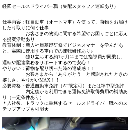
軽四セールスドライバー職（集配スタッフ／運転あり）
仕事内容：軽自動車（オートマ車）を使って、荷物をお届け
したり取りに伺う仕事

　　　　　お客さまの物流に関する希望やお困りごとに応え
る提案活動あり

教育体制：新入社員基礎研修でビジネスマナーを学んだあ
と、実際に使用する車両での運転研修あり♪

　　　　　独り立ちする約1ヶ月半までは指導員が同乗し、
運転や配達業務をサポートするので安心！

やりがい：荷物を配り切った時の達成感！！

　　　　　お客さまから「ありがとう」と感謝されたときの
嬉しさ、やりがいMAX！！

必要資格：普通自動車免許（AT限定可）または準中型免許

　　　　　内定後から利用できる運転免許取得費用の補助あ
り（一定条件あり）　　　

＊入社後、トラックに乗務するセールスドライバー職へのス
テップアップも可能★