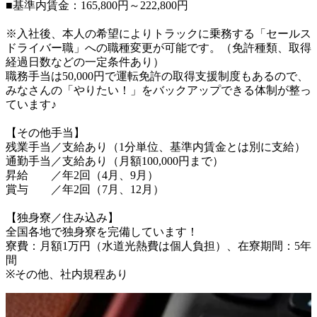
■基準内賃金：165,800円～222,800円

※入社後、本人の希望によりトラックに乗務する「セールス
ドライバー職」への職種変更が可能です。（免許種類、取得
経過日数などの一定条件あり）

職務手当は50,000円で運転免許の取得支援制度もあるので、
みなさんの「やりたい！」をバックアップできる体制が整っ
ています♪

【その他手当】

残業手当／支給あり（1分単位、基準内賃金とは別に支給）

通勤手当／支給あり（月額100,000円まで）

昇給　　／年2回（4月、9月）

賞与　　／年2回（7月、12月）

【独身寮／住み込み】

全国各地で独身寮を完備しています！

寮費：月額1万円（水道光熱費は個人負担）、在寮期間：5年
間

※その他、社内規程あり