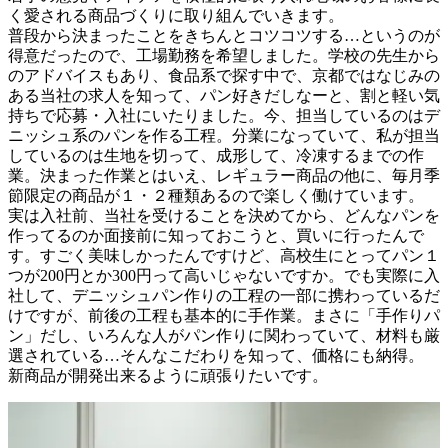
く愛される商品づくりに取り組んでいきます。

普段から決まったことをきちんとコツコツする…というのが
得意だったので、工場勤務を希望しました。学校の先生から
のアドバイスもあり、食品系で探す中で、京都ではなじみの
ある当社の求人を知って、パン好きだしなーと、割と軽い気
持ちで応募・入社にいたりました。今、担当しているのはデ
ニッシュ系のパンを作る工程。分業になっていて、私が担当
しているのは生地を切って、成形して、冷凍するまでの作
業。決まった作業とはいえ、レギュラー商品の他に、毎月季
節限定の商品が１・２種類あるので楽しく働けています。

実は入社前、当社を受けることを決めてから、どんなパンを
作ってるのか面接前に知っておこうと、買いに行ったんで
す。すごく美味しかったんですけど、高校生にとってパン１
つが200円とか300円って高いじゃないですか。でも実際に入
社して、デニッシュパン作りの工程の一部に携わっているだ
けですが、前後の工程も基本的に手作業。まさに「手作りパ
ン」だし、いろんな人がパン作りに関わっていて、材料も厳
選されている…そんなこだわりを知って、価格にも納得。
