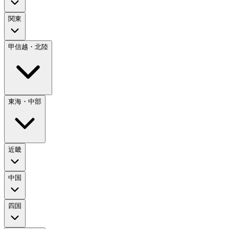
関東
甲信越・北陸
東海・中部
近畿
中国
四国