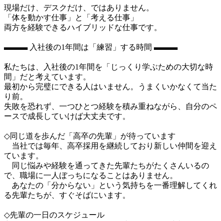
現場だけ、デスクだけ、ではありません。

「体を動かす仕事」と「考える仕事」

両方を経験できるハイブリッドな仕事です。

▬▬▬ 入社後の1年間は「練習」する時間 ▬▬▬

私たちは、入社後の1年間を「じっくり学ぶための大切な時
間」だと考えています。

最初から完璧にできる人はいません。うまくいかなくて当た
り前。

失敗を恐れず、一つひとつ経験を積み重ねながら、自分のペ
ースで成長していけば大丈夫です。

◇同じ道を歩んだ「高卒の先輩」が待っています

　当社では毎年、高卒採用を継続しており新しい仲間を迎え
ています。

　同じ悩みや経験を通ってきた先輩たちがたくさんいるの
で、職場に一人ぼっちになることはありません。

　あなたの「分からない」という気持ちを一番理解してくれ
る先輩たちが、すぐそばにいます。

◇先輩の一日のスケジュール
