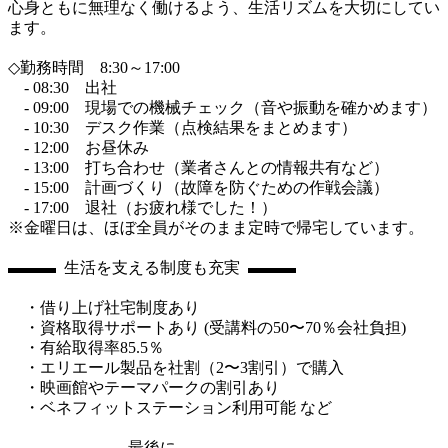
心身ともに無理なく働けるよう、生活リズムを大切にしてい
ます。

◇勤務時間　8:30～17:00

　- 08:30　出社

　- 09:00　現場での機械チェック（音や振動を確かめます）

　- 10:30　デスク作業（点検結果をまとめます）

　- 12:00　お昼休み

　- 13:00　打ち合わせ（業者さんとの情報共有など）

　- 15:00　計画づくり（故障を防ぐための作戦会議）

　- 17:00　退社（お疲れ様でした！）

※金曜日は、ほぼ全員がそのまま定時で帰宅しています。

▬▬▬  生活を支える制度も充実  ▬▬▬

　・借り上げ社宅制度あり

　・資格取得サポートあり (受講料の50〜70％会社負担)

　・有給取得率85.5％

　・エリエール製品を社割（2〜3割引）で購入

　・映画館やテーマパークの割引あり

　・ベネフィットステーション利用可能 など

▬▬▬▬▬▬▬  最後に  ▬▬▬▬▬▬▬
