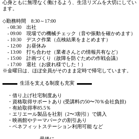
心身ともに無理なく働けるよう、生活リズムを大切にしてい
ます。

◇勤務時間　8:30～17:00

　- 08:30　出社

　- 09:00　現場での機械チェック（音や振動を確かめます）

　- 10:30　デスク作業（点検結果をまとめます）

　- 12:00　お昼休み

　- 13:00　打ち合わせ（業者さんとの情報共有など）

　- 15:00　計画づくり（故障を防ぐための作戦会議）

　- 17:00　退社（お疲れ様でした！）

※金曜日は、ほぼ全員がそのまま定時で帰宅しています。

▬▬▬  生活を支える制度も充実  ▬▬▬

　・借り上げ社宅制度あり

　・資格取得サポートあり (受講料の50〜70％会社負担)

　・有給取得率85.5％

　・エリエール製品を社割（2〜3割引）で購入

　・映画館やテーマパークの割引あり

　・ベネフィットステーション利用可能 など

▬▬▬▬▬▬▬  最後に  ▬▬▬▬▬▬▬
