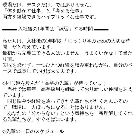
現場だけ、デスクだけ、ではありません。

「体を動かす仕事」と「考える仕事」

両方を経験できるハイブリッドな仕事です。

▬▬▬ 入社後の1年間は「練習」する時間 ▬▬▬

私たちは、入社後の1年間を「じっくり学ぶための大切な時
間」だと考えています。

最初から完璧にできる人はいません。うまくいかなくて当た
り前。

失敗を恐れず、一つひとつ経験を積み重ねながら、自分のペ
ースで成長していけば大丈夫です。

◇同じ道を歩んだ「高卒の先輩」が待っています

　当社では毎年、高卒採用を継続しており新しい仲間を迎え
ています。

　同じ悩みや経験を通ってきた先輩たちがたくさんいるの
で、職場に一人ぼっちになることはありません。

　あなたの「分からない」という気持ちを一番理解してくれ
る先輩たちが、すぐそばにいます。

◇先輩の一日のスケジュール
