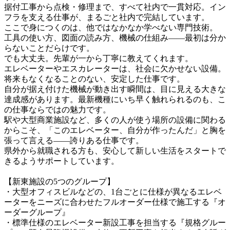
据付工事から点検・修理まで、すべて社内で一貫対応。イン
フラを支える仕事が、まるごと社内で完結しています。

ここで身につくのは、他ではなかなか学べない専門技術。

工具の使い方、図面の読み方、機械の仕組み——最初は分か
らないことだらけです。

でも大丈夫。先輩が一から丁寧に教えてくれます。

エレベーターやエスカレーターは、社会に欠かせない設備。
将来もなくなることのない、安定した仕事です。

自分が据え付けた機械が動き出す瞬間は、目に見える大きな
達成感があります。最新機種にいち早く触れられるのも、こ
の仕事ならではの魅力です。

駅や大型商業施設など、多くの人が使う場所の設備に関わる
からこそ、「このエレベーター、自分が作ったんだ」と胸を
張って言える——誇りある仕事です。

県外から就職される方も、安心して新しい生活をスタートで
きるようサポートしています。

【新東施設の5つのグループ】

・大型オフィスビルなどの、1台ごとに仕様が異なるエレベ
ーターをニーズに合わせたフルオーダー仕様で施工する『オ
ーダーグループ』

・標準仕様のエレベーター新設工事を担当する『規格グルー