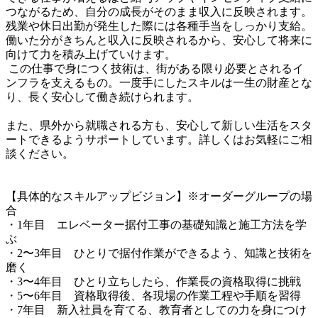
つながるため、自分の成長がそのまま収入に反映されます。 
残業や休日出勤が発生した際には各種手当をしっかり支給。
働いた分がきちんと収入に反映されるから、安心して将来に
向けて力を積み上げていけます。

 この仕事で身につく技術は、街がある限り必要とされるイ
ンフラを支えるもの。一度手にしたスキルは一生の財産とな
り、長く安心して働き続けられます。

また、県外から就職される方も、安心して新しい生活をスタ
ートできるようサポートしています。詳しくはお気軽にご相
談ください。

【具体的なスキルアップビジョン】※オーダーグループの場
合

・1年目　エレベーター据付工事の基礎知識と施工方法を学
ぶ

・2〜3年目　ひとりで据付作業ができるよう、知識と技術を
磨く

・3〜4年目　ひとり立ちしたら、作業長の資格取得に挑戦

・5〜6年目　資格取得後、各現場の作業工程や手順を習得

・7年目　新入社員を育てる、教育者としての力を身につけ