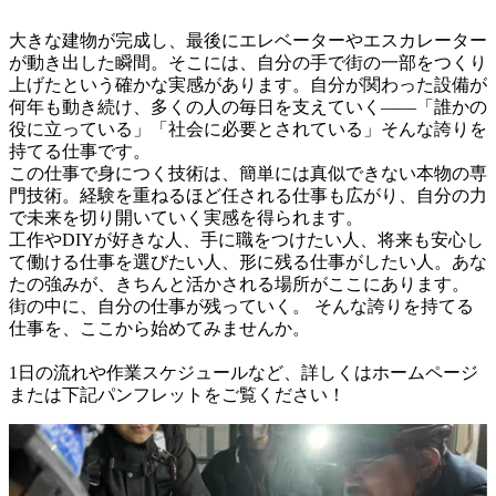
大きな建物が完成し、最後にエレベーターやエスカレーター
が動き出した瞬間。そこには、自分の手で街の一部をつくり
上げたという確かな実感があります。自分が関わった設備が
何年も動き続け、多くの人の毎日を支えていく——「誰かの
役に立っている」「社会に必要とされている」そんな誇りを
持てる仕事です。

この仕事で身につく技術は、簡単には真似できない本物の専
門技術。経験を重ねるほど任される仕事も広がり、自分の力
で未来を切り開いていく実感を得られます。

工作やDIYが好きな人、手に職をつけたい人、将来も安心し
て働ける仕事を選びたい人、形に残る仕事がしたい人。あな
たの強みが、きちんと活かされる場所がここにあります。

街の中に、自分の仕事が残っていく。 そんな誇りを持てる
仕事を、ここから始めてみませんか。

1日の流れや作業スケジュールなど、詳しくはホームページ
または下記パンフレットをご覧ください！