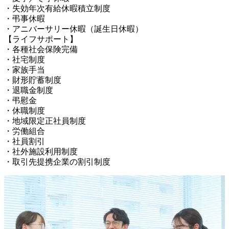
・失効年次有給休暇積立制度

・弔事休暇

・アニバーサリー休暇（誕生日休暇）

【ライフサポート】

・各種社会保険完備

・社宅制度

・家族手当

・財形貯蓄制度

・退職金制度

・弔慰金

・休職制度

・地域限定正社員制度

・労働組合

・社員割引

・社外施設利用制度

・取引先提携企業の割引制度