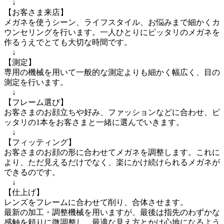
　↓

【お客さま来店】

メガネを使うシーン、ライフスタイル、お悩みまで細かくカ
ウンセリングを行います。一人ひとりにピッタリのメガネを
作るうえでとても大切な時間です。

　↓

【測定】

専用の機械を用いて一般的な測定よりも細かく幅広く、目の
測定を行います。

　↓

【フレーム選び】

お客さまのお顔立ちや好み、ファッションなどに合わせ、ピ
ッタリの1本をお客さまと一緒に選んでいきます。

　↓

【フィッティング】

お客さまのお顔の形に合わせてメガネを調整します。これに
より、ただ見えるだけでなく、楽にかけ続けられるメガネが
できるのです。

　↓

【仕上げ】

レンズをフレームに合わせて削り、合体させます。

最新の加工・調整機械を用いますが、最後は指先のわずかな
感触を頼りに微調整し、最適な見え方とかけ心地になるよう