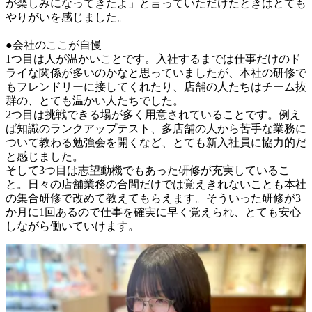
が楽しみになってきたよ」と言っていただけたときはとても
やりがいを感じました。

●会社のここが自慢

1つ目は人が温かいことです。入社するまでは仕事だけのド
ライな関係が多いのかなと思っていましたが、本社の研修で
もフレンドリーに接してくれたり、店舗の人たちはチーム抜
群の、とても温かい人たちでした。

2つ目は挑戦できる場が多く用意されていることです。例え
ば知識のランクアップテスト、多店舗の人から苦手な業務に
ついて教わる勉強会を開くなど、とても新入社員に協力的だ
と感じました。

そして3つ目は志望動機でもあった研修が充実しているこ
と。日々の店舗業務の合間だけでは覚えきれないことも本社
の集合研修で改めて教えてもらえます。そういった研修が3
か月に1回あるので仕事を確実に早く覚えられ、とても安心
しながら働いていけます。