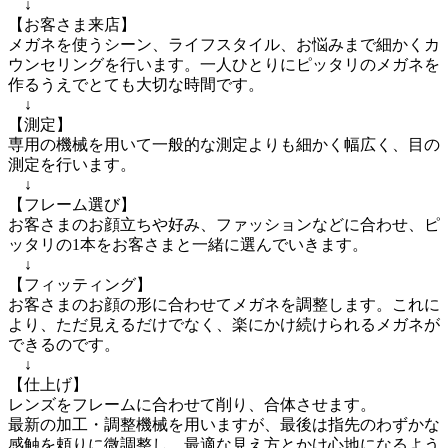
　↓

【お客さま来店】

メガネを使うシーン、ライフスタイル、お悩みまで細かくカ
ウンセリングを行います。一人ひとりにピッタリのメガネを
作るうえでとても大切な時間です。

　↓

【測定】

専用の機械を用いて一般的な測定よりも細かく幅広く、目の
測定を行います。

　↓

【フレーム選び】

お客さまのお顔立ちや好み、ファッションなどに合わせ、ピ
ッタリの1本をお客さまと一緒に選んでいきます。

　↓

【フィッティング】

お客さまのお顔の形に合わせてメガネを調整します。これに
より、ただ見えるだけでなく、楽にかけ続けられるメガネが
できるのです。

　↓

【仕上げ】

レンズをフレームに合わせて削り、合体させます。

最新の加工・調整機械を用いますが、最後は指先のわずかな
感触を頼りに微調整し、最適な見え方とかけ心地になるよう