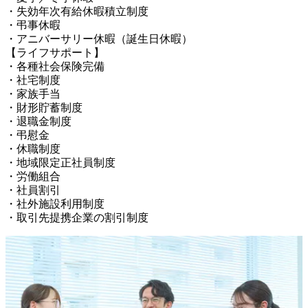
・失効年次有給休暇積立制度

・弔事休暇

・アニバーサリー休暇（誕生日休暇）

【ライフサポート】

・各種社会保険完備

・社宅制度

・家族手当

・財形貯蓄制度

・退職金制度

・弔慰金

・休職制度

・地域限定正社員制度

・労働組合

・社員割引

・社外施設利用制度

・取引先提携企業の割引制度