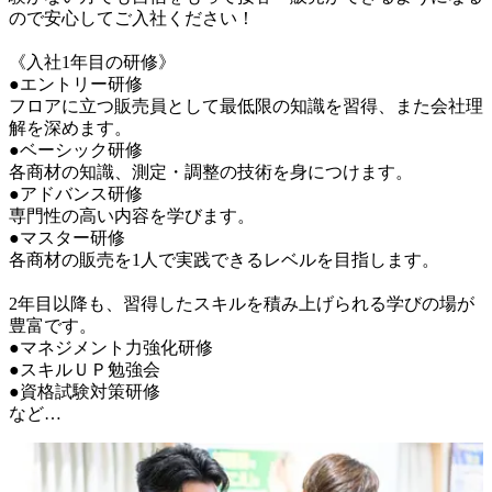
ので安心してご入社ください！

《入社1年目の研修》

●エントリー研修

フロアに立つ販売員として最低限の知識を習得、また会社理
解を深めます。

●ベーシック研修

各商材の知識、測定・調整の技術を身につけます。

●アドバンス研修

専門性の高い内容を学びます。

●マスター研修

各商材の販売を1人で実践できるレベルを目指します。

2年目以降も、習得したスキルを積み上げられる学びの場が
豊富です。

●マネジメント力強化研修

●スキルＵＰ勉強会

●資格試験対策研修

など…