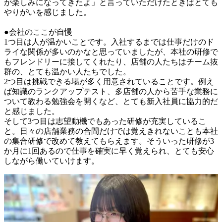
が楽しみになってきたよ」と言っていただけたときはとても
やりがいを感じました。

●会社のここが自慢

1つ目は人が温かいことです。入社するまでは仕事だけのド
ライな関係が多いのかなと思っていましたが、本社の研修で
もフレンドリーに接してくれたり、店舗の人たちはチーム抜
群の、とても温かい人たちでした。

2つ目は挑戦できる場が多く用意されていることです。例え
ば知識のランクアップテスト、多店舗の人から苦手な業務に
ついて教わる勉強会を開くなど、とても新入社員に協力的だ
と感じました。

そして3つ目は志望動機でもあった研修が充実しているこ
と。日々の店舗業務の合間だけでは覚えきれないことも本社
の集合研修で改めて教えてもらえます。そういった研修が3
か月に1回あるので仕事を確実に早く覚えられ、とても安心
しながら働いていけます。