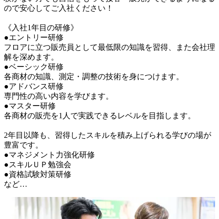
ので安心してご入社ください！

《入社1年目の研修》

●エントリー研修

フロアに立つ販売員として最低限の知識を習得、また会社理
解を深めます。

●ベーシック研修

各商材の知識、測定・調整の技術を身につけます。

●アドバンス研修

専門性の高い内容を学びます。

●マスター研修

各商材の販売を1人で実践できるレベルを目指します。

2年目以降も、習得したスキルを積み上げられる学びの場が
豊富です。

●マネジメント力強化研修

●スキルＵＰ勉強会

●資格試験対策研修

など…