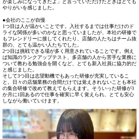
が楽しみになってきたよ」と言っていただけたときはとても
やりがいを感じました。

●会社のここが自慢

1つ目は人が温かいことです。入社するまでは仕事だけのド
ライな関係が多いのかなと思っていましたが、本社の研修で
もフレンドリーに接してくれたり、店舗の人たちはチーム抜
群の、とても温かい人たちでした。

2つ目は挑戦できる場が多く用意されていることです。例え
ば知識のランクアップテスト、多店舗の人から苦手な業務に
ついて教わる勉強会を開くなど、とても新入社員に協力的だ
と感じました。

そして3つ目は志望動機でもあった研修が充実しているこ
と。日々の店舗業務の合間だけでは覚えきれないことも本社
の集合研修で改めて教えてもらえます。そういった研修が3
か月に1回あるので仕事を確実に早く覚えられ、とても安心
しながら働いていけます。