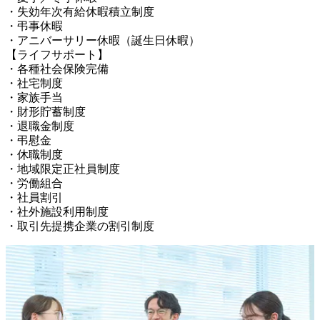
・失効年次有給休暇積立制度

・弔事休暇

・アニバーサリー休暇（誕生日休暇）

【ライフサポート】

・各種社会保険完備

・社宅制度

・家族手当

・財形貯蓄制度

・退職金制度

・弔慰金

・休職制度

・地域限定正社員制度

・労働組合

・社員割引

・社外施設利用制度

・取引先提携企業の割引制度