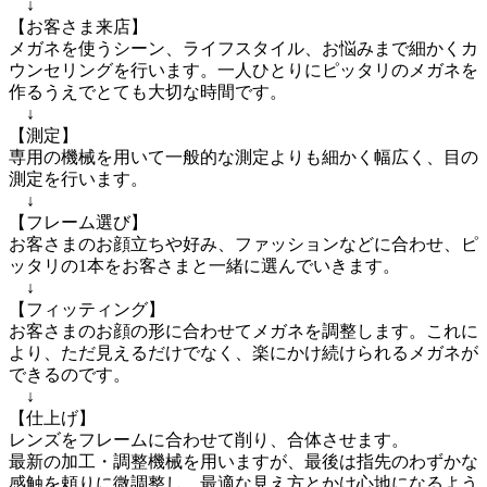
　↓

【お客さま来店】

メガネを使うシーン、ライフスタイル、お悩みまで細かくカ
ウンセリングを行います。一人ひとりにピッタリのメガネを
作るうえでとても大切な時間です。

　↓

【測定】

専用の機械を用いて一般的な測定よりも細かく幅広く、目の
測定を行います。

　↓

【フレーム選び】

お客さまのお顔立ちや好み、ファッションなどに合わせ、ピ
ッタリの1本をお客さまと一緒に選んでいきます。

　↓

【フィッティング】

お客さまのお顔の形に合わせてメガネを調整します。これに
より、ただ見えるだけでなく、楽にかけ続けられるメガネが
できるのです。

　↓

【仕上げ】

レンズをフレームに合わせて削り、合体させます。

最新の加工・調整機械を用いますが、最後は指先のわずかな
感触を頼りに微調整し、最適な見え方とかけ心地になるよう