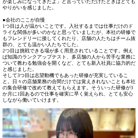
が楽しみになってきたよ」と言っていただけたときはとても
やりがいを感じました。

●会社のここが自慢

1つ目は人が温かいことです。入社するまでは仕事だけのド
ライな関係が多いのかなと思っていましたが、本社の研修で
もフレンドリーに接してくれたり、店舗の人たちはチーム抜
群の、とても温かい人たちでした。

2つ目は挑戦できる場が多く用意されていることです。例え
ば知識のランクアップテスト、多店舗の人から苦手な業務に
ついて教わる勉強会を開くなど、とても新入社員に協力的だ
と感じました。

そして3つ目は志望動機でもあった研修が充実しているこ
と。日々の店舗業務の合間だけでは覚えきれないことも本社
の集合研修で改めて教えてもらえます。そういった研修が3
か月に1回あるので仕事を確実に早く覚えられ、とても安心
しながら働いていけます。