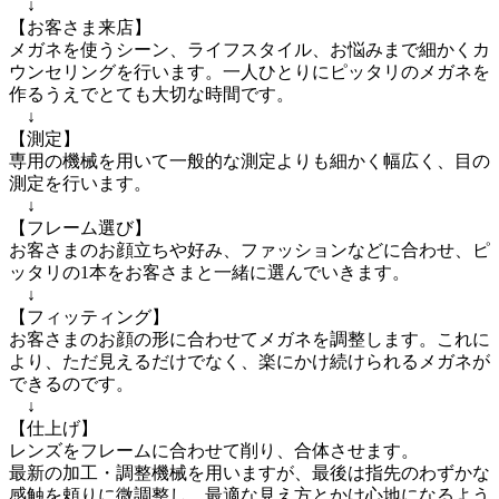
　↓

【お客さま来店】

メガネを使うシーン、ライフスタイル、お悩みまで細かくカ
ウンセリングを行います。一人ひとりにピッタリのメガネを
作るうえでとても大切な時間です。

　↓

【測定】

専用の機械を用いて一般的な測定よりも細かく幅広く、目の
測定を行います。

　↓

【フレーム選び】

お客さまのお顔立ちや好み、ファッションなどに合わせ、ピ
ッタリの1本をお客さまと一緒に選んでいきます。

　↓

【フィッティング】

お客さまのお顔の形に合わせてメガネを調整します。これに
より、ただ見えるだけでなく、楽にかけ続けられるメガネが
できるのです。

　↓

【仕上げ】

レンズをフレームに合わせて削り、合体させます。

最新の加工・調整機械を用いますが、最後は指先のわずかな
感触を頼りに微調整し、最適な見え方とかけ心地になるよう