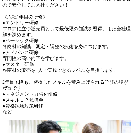
ので安心してご入社ください！

《入社1年目の研修》

●エントリー研修

フロアに立つ販売員として最低限の知識を習得、また会社理
解を深めます。

●ベーシック研修

各商材の知識、測定・調整の技術を身につけます。

●アドバンス研修

専門性の高い内容を学びます。

●マスター研修

各商材の販売を1人で実践できるレベルを目指します。

2年目以降も、習得したスキルを積み上げられる学びの場が
豊富です。

●マネジメント力強化研修

●スキルＵＰ勉強会

●資格試験対策研修

など…