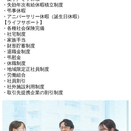
・失効年次有給休暇積立制度

・弔事休暇

・アニバーサリー休暇（誕生日休暇）

【ライフサポート】

・各種社会保険完備

・社宅制度

・家族手当

・財形貯蓄制度

・退職金制度

・弔慰金

・休職制度

・地域限定正社員制度

・労働組合

・社員割引

・社外施設利用制度

・取引先提携企業の割引制度