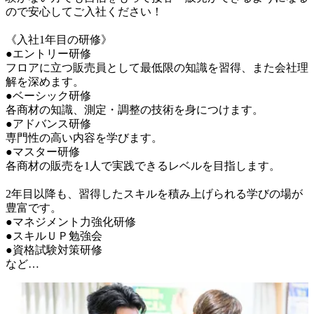
ので安心してご入社ください！

《入社1年目の研修》

●エントリー研修

フロアに立つ販売員として最低限の知識を習得、また会社理
解を深めます。

●ベーシック研修

各商材の知識、測定・調整の技術を身につけます。

●アドバンス研修

専門性の高い内容を学びます。

●マスター研修

各商材の販売を1人で実践できるレベルを目指します。

2年目以降も、習得したスキルを積み上げられる学びの場が
豊富です。

●マネジメント力強化研修

●スキルＵＰ勉強会

●資格試験対策研修

など…