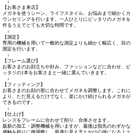
　↓

【お客さま来店】

メガネを使うシーン、ライフスタイル、お悩みまで細かくカ
ウンセリングを行います。一人ひとりにピッタリのメガネを
作るうえでとても大切な時間です。

　↓

【測定】

専用の機械を用いて一般的な測定よりも細かく幅広く、目の
測定を行います。

　↓

【フレーム選び】

お客さまのお顔立ちや好み、ファッションなどに合わせ、ピ
ッタリの1本をお客さまと一緒に選んでいきます。

　↓

【フィッティング】

お客さまのお顔の形に合わせてメガネを調整します。これに
より、ただ見えるだけでなく、楽にかけ続けられるメガネが
できるのです。

　↓

【仕上げ】

レンズをフレームに合わせて削り、合体させます。

最新の加工・調整機械を用いますが、最後は指先のわずかな
感触を頼りに微調整し、最適な見え方とかけ心地になるよう