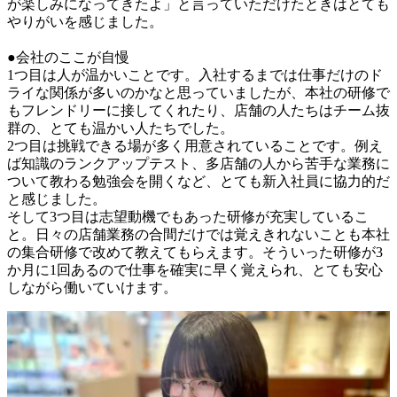
が楽しみになってきたよ」と言っていただけたときはとても
やりがいを感じました。

●会社のここが自慢

1つ目は人が温かいことです。入社するまでは仕事だけのド
ライな関係が多いのかなと思っていましたが、本社の研修で
もフレンドリーに接してくれたり、店舗の人たちはチーム抜
群の、とても温かい人たちでした。

2つ目は挑戦できる場が多く用意されていることです。例え
ば知識のランクアップテスト、多店舗の人から苦手な業務に
ついて教わる勉強会を開くなど、とても新入社員に協力的だ
と感じました。

そして3つ目は志望動機でもあった研修が充実しているこ
と。日々の店舗業務の合間だけでは覚えきれないことも本社
の集合研修で改めて教えてもらえます。そういった研修が3
か月に1回あるので仕事を確実に早く覚えられ、とても安心
しながら働いていけます。