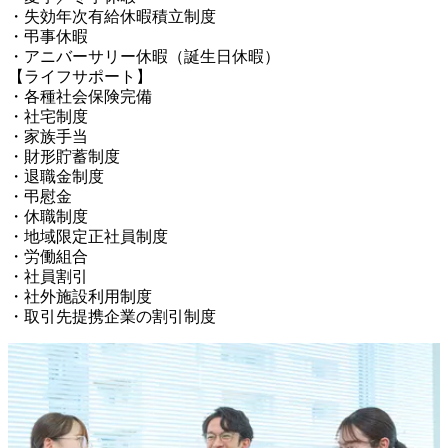
・失効年次有給休暇積立制度

・弔事休暇

・アニバーサリー休暇（誕生日休暇）

【ライフサポート】

・各種社会保険完備

・社宅制度

・家族手当

・財形貯蓄制度

・退職金制度

・弔慰金

・休職制度

・地域限定正社員制度

・労働組合

・社員割引

・社外施設利用制度

・取引先提携企業の割引制度