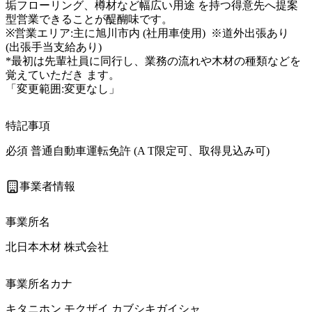
垢フローリング、樽材など幅広い用途 を持つ得意先へ提案
型営業できることが醍醐味です。

※営業エリア:主に旭川市内 (社用車使用)  ※道外出張あり 
(出張手当支給あり) 

*最初は先輩社員に同行し、業務の流れや木材の種類などを
覚えていただき ます。

「変更範囲:変更なし」
特記事項
必須 普通自動車運転免許 (A T限定可、取得見込み可) 
事業者情報
事業所名
北日本木材 株式会社
事業所名カナ
キタニホン モクザイ カブシキガイシャ