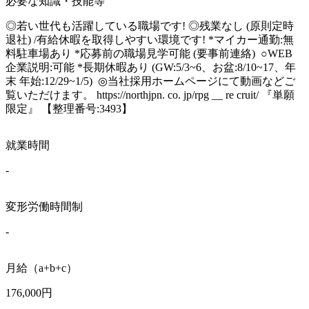
必要な知識・技能等
◎若い世代も活躍している職場です! ◎残業なし (原則定時
退社) /有給休暇を取得しやすい環境です! *マイカー通勤:無
料駐車場あり *応募前の職場見学可能 (要事前連絡)  ○WEB
企業説明:可能 *長期休暇あり (GW:5/3~6、お盆:8/10~17、年
末 年始:12/29~1/5)  ◎当社採用ホームページにて動画などご
覧いただけます。 https://northjpn. co. jp/rpg __ re cruit/ 『単願
限定』 【整理番号:3493】
就業時間
-
変形労働時間制
-
月給（a+b+c）
176,000円