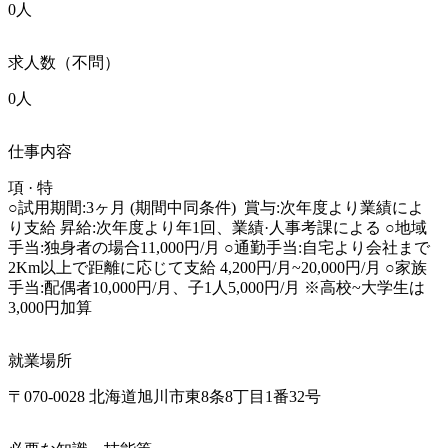
0人
求人数（不問）
0人
仕事内容
項 · 特

○試用期間:3ヶ月 (期間中同条件)  賞与:次年度より業績によ
り支給 昇給:次年度より年1回、業績·人事考課による ○地域
手当:独身者の場合11,000円/月 ○通勤手当:自宅より会社まで
2Km以上で距離に応じて支給 4,200円/月~20,000円/月 ○家族
手当:配偶者10,000円/月、子1人5,000円/月 ※高校~大学生は
3,000円加算
就業場所
〒070-0028 北海道旭川市東8条8丁目1番32号