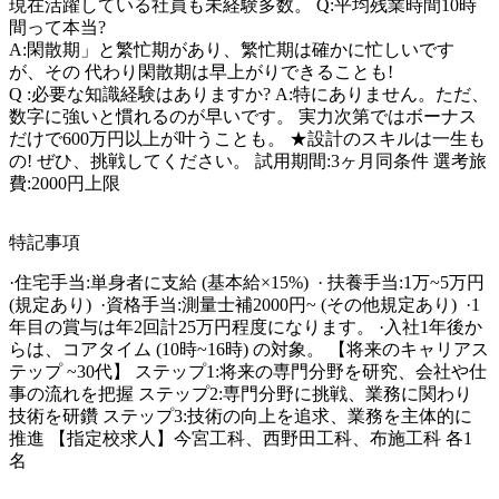
現在活躍している社員も未経験多数。 Q:平均残業時間10時
間って本当?

A:閑散期」と繁忙期があり、繁忙期は確かに忙しいです
が、その 代わり閑散期は早上がりできることも!

Q :必要な知識経験はありますか? A:特にありません。ただ、
数字に強いと慣れるのが早いです。 実力次第ではボーナス
だけで600万円以上が叶うことも。 ★設計のスキルは一生も
の! ぜひ、挑戦してください。 試用期間:3ヶ月同条件 選考旅
費:2000円上限
特記事項
·住宅手当:単身者に支給 (基本給×15%)  · 扶養手当:1万~5万円 
(規定あり)  ·資格手当:測量士補2000円~ (その他規定あり)  ·1
年目の賞与は年2回計25万円程度になります。 ·入社1年後か
らは、コアタイム (10時~16時) の対象。 【将来のキャリアス
テップ ~30代】 ステップ1:将来の専門分野を研究、会社や仕
事の流れを把握 ステップ2:専門分野に挑戦、業務に関わり
技術を研鑽 ステップ3:技術の向上を追求、業務を主体的に
推進 【指定校求人】今宮工科、西野田工科、布施工科 各1
名