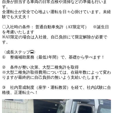
自身が担当する車両の日常点検や清掃などの準備も行いま
す。

全運転士が安全で心地よい運転を日々心掛けています。未経
験でも大丈夫！

〇入社時の条件： 普通自動車免許（AT限定可）　※誕生日
を考慮いたします

※AT限定の場合は入社後、自己負担にて限定解除が必要で
す。

〈成長ステップ🚍〉

①	整備補助業務（最低1年間）で、基礎から学べます！

②	条件が整い次第、大型二種免許を取得

※大型二種免許取得費用については、在籍年数によって変わ
りますが最終的に自己負担の無いよう支給いたします。

③	社内育成制度（座学・運転教習）を経て、社内試験に合
格後、正運転士へ！