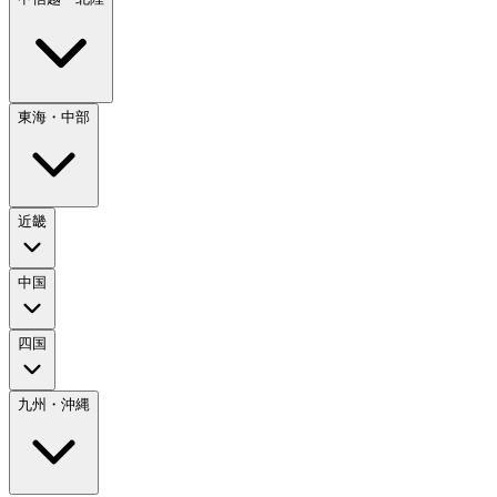
東海・中部
近畿
中国
四国
九州・沖縄