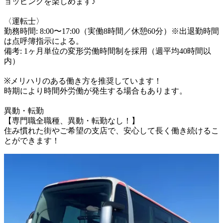
ョッピングを楽しめます♪

〈運転士〉

勤務時間: 8:00〜17:00（実働8時間／休憩60分）※出退勤時間
は点呼簿指示による。

備考: 1ヶ月単位の変形労働時間制を採用（週平均40時間以
内）

※メリハリのある働き方を推奨しています！

時期により時間外労働が発生する場合もあります。

異動・転勤

【専門職全職種、異動・転勤なし！】

住み慣れた街やご希望の支店で、安心して長く働き続けるこ
とができます！