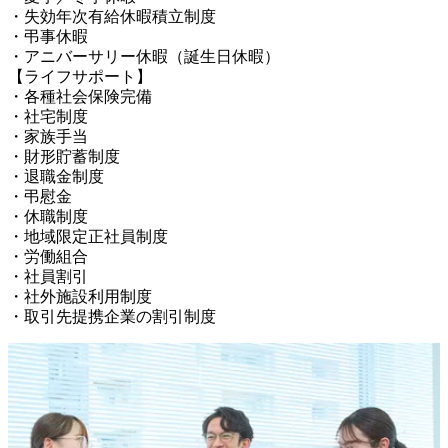
・失効年次有給休暇積立制度

・弔事休暇

・アニバーサリー休暇（誕生日休暇）

【ライフサポート】

・各種社会保険完備

・社宅制度

・家族手当

・財形貯蓄制度

・退職金制度

・弔慰金

・休職制度

・地域限定正社員制度

・労働組合

・社員割引

・社外施設利用制度

・取引先提携企業の割引制度