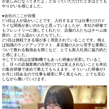
が楽しみになってきたよ」と言っていただけたときはとても
やりがいを感じました。

●会社のここが自慢

1つ目は人が温かいことです。入社するまでは仕事だけのド
ライな関係が多いのかなと思っていましたが、本社の研修で
もフレンドリーに接してくれたり、店舗の人たちはチーム抜
群の、とても温かい人たちでした。

2つ目は挑戦できる場が多く用意されていることです。例え
ば知識のランクアップテスト、多店舗の人から苦手な業務に
ついて教わる勉強会を開くなど、とても新入社員に協力的だ
と感じました。

そして3つ目は志望動機でもあった研修が充実しているこ
と。日々の店舗業務の合間だけでは覚えきれないことも本社
の集合研修で改めて教えてもらえます。そういった研修が3
か月に1回あるので仕事を確実に早く覚えられ、とても安心
しながら働いていけます。