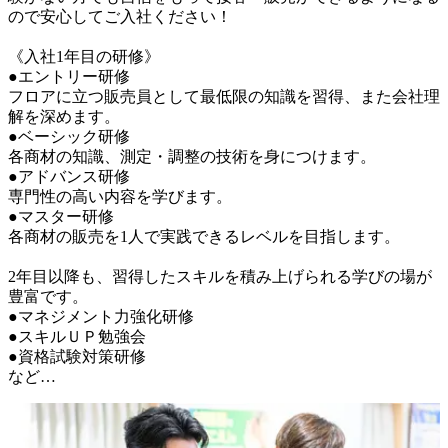
ので安心してご入社ください！

《入社1年目の研修》

●エントリー研修

フロアに立つ販売員として最低限の知識を習得、また会社理
解を深めます。

●ベーシック研修

各商材の知識、測定・調整の技術を身につけます。

●アドバンス研修

専門性の高い内容を学びます。

●マスター研修

各商材の販売を1人で実践できるレベルを目指します。

2年目以降も、習得したスキルを積み上げられる学びの場が
豊富です。

●マネジメント力強化研修

●スキルＵＰ勉強会

●資格試験対策研修

など…