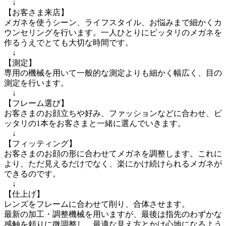
　↓

【お客さま来店】

メガネを使うシーン、ライフスタイル、お悩みまで細かくカ
ウンセリングを行います。一人ひとりにピッタリのメガネを
作るうえでとても大切な時間です。

　↓

【測定】

専用の機械を用いて一般的な測定よりも細かく幅広く、目の
測定を行います。

　↓

【フレーム選び】

お客さまのお顔立ちや好み、ファッションなどに合わせ、ピ
ッタリの1本をお客さまと一緒に選んでいきます。

　↓

【フィッティング】

お客さまのお顔の形に合わせてメガネを調整します。これに
より、ただ見えるだけでなく、楽にかけ続けられるメガネが
できるのです。

　↓

【仕上げ】

レンズをフレームに合わせて削り、合体させます。

最新の加工・調整機械を用いますが、最後は指先のわずかな
感触を頼りに微調整し、最適な見え方とかけ心地になるよう