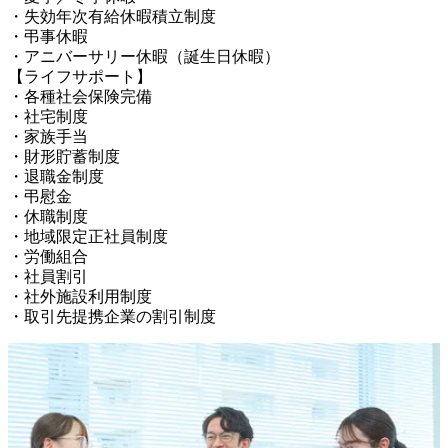
・失効年次有給休暇積立制度

・弔事休暇

・アニバーサリー休暇（誕生日休暇）

【ライフサポート】

・各種社会保険完備

・社宅制度

・家族手当

・財形貯蓄制度

・退職金制度

・弔慰金

・休職制度

・地域限定正社員制度

・労働組合

・社員割引

・社外施設利用制度

・取引先提携企業の割引制度