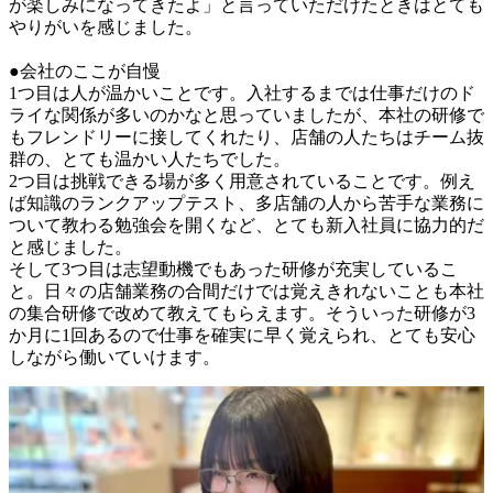
が楽しみになってきたよ」と言っていただけたときはとても
やりがいを感じました。

●会社のここが自慢

1つ目は人が温かいことです。入社するまでは仕事だけのド
ライな関係が多いのかなと思っていましたが、本社の研修で
もフレンドリーに接してくれたり、店舗の人たちはチーム抜
群の、とても温かい人たちでした。

2つ目は挑戦できる場が多く用意されていることです。例え
ば知識のランクアップテスト、多店舗の人から苦手な業務に
ついて教わる勉強会を開くなど、とても新入社員に協力的だ
と感じました。

そして3つ目は志望動機でもあった研修が充実しているこ
と。日々の店舗業務の合間だけでは覚えきれないことも本社
の集合研修で改めて教えてもらえます。そういった研修が3
か月に1回あるので仕事を確実に早く覚えられ、とても安心
しながら働いていけます。