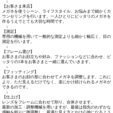
　↓

【お客さま来店】

メガネを使うシーン、ライフスタイル、お悩みまで細かくカ
ウンセリングを行います。一人ひとりにピッタリのメガネを
作るうえでとても大切な時間です。

　↓

【測定】

専用の機械を用いて一般的な測定よりも細かく幅広く、目の
測定を行います。

　↓

【フレーム選び】

お客さまのお顔立ちや好み、ファッションなどに合わせ、ピ
ッタリの1本をお客さまと一緒に選んでいきます。

　↓

【フィッティング】

お客さまのお顔の形に合わせてメガネを調整します。これに
より、ただ見えるだけでなく、楽にかけ続けられるメガネが
できるのです。

　↓

【仕上げ】

レンズをフレームに合わせて削り、合体させます。

最新の加工・調整機械を用いますが、最後は指先のわずかな
感触を頼りに微調整し、最適な見え方とかけ心地になるよう