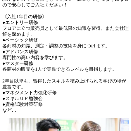
ので安心してご入社ください！

《入社1年目の研修》

●エントリー研修

フロアに立つ販売員として最低限の知識を習得、また会社理
解を深めます。

●ベーシック研修

各商材の知識、測定・調整の技術を身につけます。

●アドバンス研修

専門性の高い内容を学びます。

●マスター研修

各商材の販売を1人で実践できるレベルを目指します。

2年目以降も、習得したスキルを積み上げられる学びの場が
豊富です。

●マネジメント力強化研修

●スキルＵＰ勉強会

●資格試験対策研修

など…