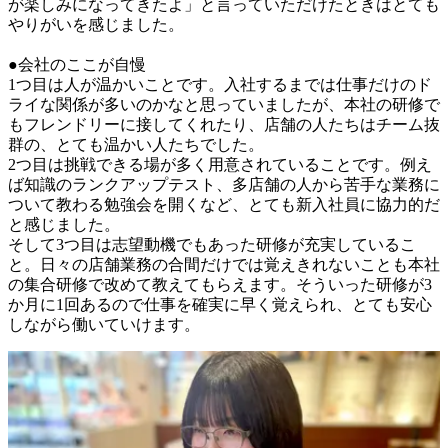
が楽しみになってきたよ」と言っていただけたときはとても
やりがいを感じました。

●会社のここが自慢

1つ目は人が温かいことです。入社するまでは仕事だけのド
ライな関係が多いのかなと思っていましたが、本社の研修で
もフレンドリーに接してくれたり、店舗の人たちはチーム抜
群の、とても温かい人たちでした。

2つ目は挑戦できる場が多く用意されていることです。例え
ば知識のランクアップテスト、多店舗の人から苦手な業務に
ついて教わる勉強会を開くなど、とても新入社員に協力的だ
と感じました。

そして3つ目は志望動機でもあった研修が充実しているこ
と。日々の店舗業務の合間だけでは覚えきれないことも本社
の集合研修で改めて教えてもらえます。そういった研修が3
か月に1回あるので仕事を確実に早く覚えられ、とても安心
しながら働いていけます。