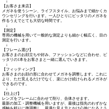
　↓

【お客さま来店】

メガネを使うシーン、ライフスタイル、お悩みまで細かくカ
ウンセリングを行います。一人ひとりにピッタリのメガネを
作るうえでとても大切な時間です。

　↓

【測定】

専用の機械を用いて一般的な測定よりも細かく幅広く、目の
測定を行います。

　↓

【フレーム選び】

お客さまのお顔立ちや好み、ファッションなどに合わせ、ピ
ッタリの1本をお客さまと一緒に選んでいきます。

　↓

【フィッティング】

お客さまのお顔の形に合わせてメガネを調整します。これに
より、ただ見えるだけでなく、楽にかけ続けられるメガネが
できるのです。

　↓

【仕上げ】

レンズをフレームに合わせて削り、合体させます。

最新の加工・調整機械を用いますが、最後は指先のわずかな
感触を頼りに微調整し、最適な見え方とかけ心地になるよう