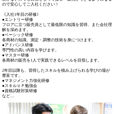
ので安心してご入社ください！

《入社1年目の研修》

●エントリー研修

フロアに立つ販売員として最低限の知識を習得、また会社理
解を深めます。

●ベーシック研修

各商材の知識、測定・調整の技術を身につけます。

●アドバンス研修

専門性の高い内容を学びます。

●マスター研修

各商材の販売を1人で実践できるレベルを目指します。

2年目以降も、習得したスキルを積み上げられる学びの場が
豊富です。

●マネジメント力強化研修

●スキルＵＰ勉強会

●資格試験対策研修

など…