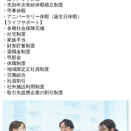
・失効年次有給休暇積立制度

・弔事休暇

・アニバーサリー休暇（誕生日休暇）

【ライフサポート】

・各種社会保険完備

・社宅制度

・家族手当

・財形貯蓄制度

・退職金制度

・弔慰金

・休職制度

・地域限定正社員制度

・労働組合

・社員割引

・社外施設利用制度

・取引先提携企業の割引制度