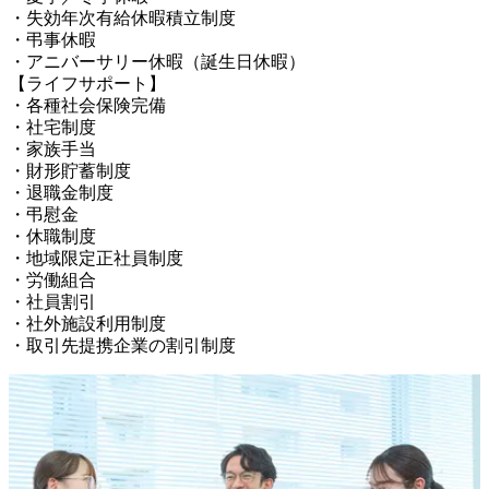
・失効年次有給休暇積立制度

・弔事休暇

・アニバーサリー休暇（誕生日休暇）

【ライフサポート】

・各種社会保険完備

・社宅制度

・家族手当

・財形貯蓄制度

・退職金制度

・弔慰金

・休職制度

・地域限定正社員制度

・労働組合

・社員割引

・社外施設利用制度

・取引先提携企業の割引制度