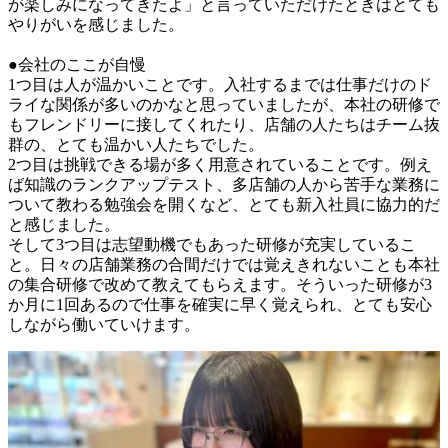
が楽しみになってきたよ」と言っていただけたときはとても
やりがいを感じました。

●会社のここが自慢

1つ目は人が温かいことです。入社するまでは仕事だけのド
ライな関係が多いのかなと思っていましたが、本社の研修で
もフレンドリーに接してくれたり、店舗の人たちはチーム抜
群の、とても温かい人たちでした。

2つ目は挑戦できる場が多く用意されていることです。例え
ば知識のランクアップテスト、多店舗の人から苦手な業務に
ついて教わる勉強会を開くなど、とても新入社員に協力的だ
と感じました。

そして3つ目は志望動機でもあった研修が充実しているこ
と。日々の店舗業務の合間だけでは覚えきれないことも本社
の集合研修で改めて教えてもらえます。そういった研修が3
か月に1回あるので仕事を確実に早く覚えられ、とても安心
しながら働いていけます。