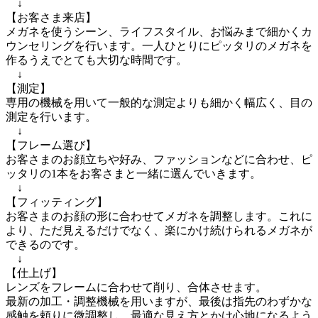
　↓

【お客さま来店】

メガネを使うシーン、ライフスタイル、お悩みまで細かくカ
ウンセリングを行います。一人ひとりにピッタリのメガネを
作るうえでとても大切な時間です。

　↓

【測定】

専用の機械を用いて一般的な測定よりも細かく幅広く、目の
測定を行います。

　↓

【フレーム選び】

お客さまのお顔立ちや好み、ファッションなどに合わせ、ピ
ッタリの1本をお客さまと一緒に選んでいきます。

　↓

【フィッティング】

お客さまのお顔の形に合わせてメガネを調整します。これに
より、ただ見えるだけでなく、楽にかけ続けられるメガネが
できるのです。

　↓

【仕上げ】

レンズをフレームに合わせて削り、合体させます。

最新の加工・調整機械を用いますが、最後は指先のわずかな
感触を頼りに微調整し、最適な見え方とかけ心地になるよう