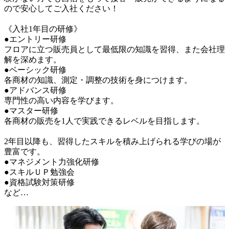
ので安心してご入社ください！

《入社1年目の研修》

●エントリー研修

フロアに立つ販売員として最低限の知識を習得、また会社理
解を深めます。

●ベーシック研修

各商材の知識、測定・調整の技術を身につけます。

●アドバンス研修

専門性の高い内容を学びます。

●マスター研修

各商材の販売を1人で実践できるレベルを目指します。

2年目以降も、習得したスキルを積み上げられる学びの場が
豊富です。

●マネジメント力強化研修

●スキルＵＰ勉強会

●資格試験対策研修

など…