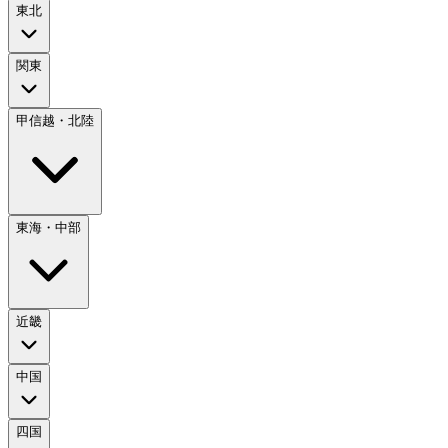
東北
関東
甲信越・北陸
東海・中部
近畿
中国
四国