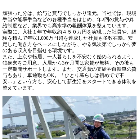
頑張った分は、給与と賞与でしっかり還元。当社では、現場
手当や能率手当などの各種手当をはじめ、年2回の賞与や昇
給制度など、業界でも高水準の報酬体系を整えています。

実際に、入社１年で年収約４５０万円を実現した社員や、経
験を積んで年収1,000万円超を達成した社員も多数在籍。安
定した働き方をベースにしながら、やる気次第でしっかり夢
のある収入を目指せる環境です。

また、上京や転居、一人暮らしを不安なく始められるよう、
独身寮をご用意。入居から3か月間は家賃が無料、その後も
一定期間サポートします。また、交通費の支給や自転車の貸
与もあり、車通勤もOK。「ひとり暮らしは初めてで不
安…」という方も、安心して新生活をスタートできる体制を
整えています。