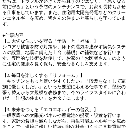
たちは、トラブルが起きてから直すのではなく、「悪くなる
前に守る」という予防のメンテナンスで、お家を長持ちさせ
る仕事をしています。また、住宅用太陽光発電などのクリー
ンエネルギーを広め、皆さんの住まいと暮らしを守っていま
す。

●仕事内容

【1. 大切な住まいを守る「予防」と「補強」】

シロアリ被害を防ぐ対策や、床下の湿気を逃がす換気システ
ムの設置、地震に備えた土台（基礎）の補強などを行いま
す。専門的な技術を駆使して、お家の「お医者さん」のよう
に住宅の健康を長く保ち、安全な暮らしを支えます。

【2. 毎日を楽しくする「リフォーム」】

「キッチンをもっと使いやすくしたい」「段差をなくして家
族に優しくしたい」といった要望に応える仕事です。壁紙の
張り替えから大規模な改修まで、今のライフスタイルに合わ
せた「理想の住まい」をカタチにします。

【3. 未来をつくる「エコエネルギーの普及」】

一般家庭への太陽光パネルや蓄電池の提案・設置を行いま
す。家計の負担を減らしながら、再生可能エネルギーを広め
ることで、環境に優しい持続可能な社会づくりに直接貢献で