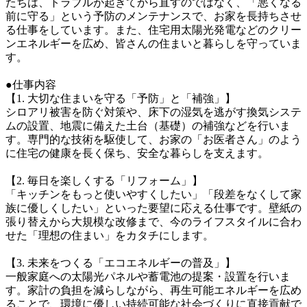
たちは、トラブルが起きてから直すのではなく、「悪くなる
前に守る」という予防のメンテナンスで、お家を長持ちさせ
る仕事をしています。また、住宅用太陽光発電などのクリー
ンエネルギーを広め、皆さんの住まいと暮らしを守っていま
す。

●仕事内容

【1. 大切な住まいを守る「予防」と「補強」】

シロアリ被害を防ぐ対策や、床下の湿気を逃がす換気システ
ムの設置、地震に備えた土台（基礎）の補強などを行いま
す。専門的な技術を駆使して、お家の「お医者さん」のよう
に住宅の健康を長く保ち、安全な暮らしを支えます。

【2. 毎日を楽しくする「リフォーム」】

「キッチンをもっと使いやすくしたい」「段差をなくして家
族に優しくしたい」といった要望に応える仕事です。壁紙の
張り替えから大規模な改修まで、今のライフスタイルに合わ
せた「理想の住まい」をカタチにします。

【3. 未来をつくる「エコエネルギーの普及」】

一般家庭への太陽光パネルや蓄電池の提案・設置を行いま
す。家計の負担を減らしながら、再生可能エネルギーを広め
ることで、環境に優しい持続可能な社会づくりに直接貢献で