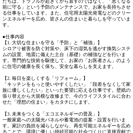
たちは、トラブルが起きてから直すのではなく、「悪くなる
前に守る」という予防のメンテナンスで、お家を長持ちさせ
る仕事をしています。また、住宅用太陽光発電などのクリー
ンエネルギーを広め、皆さんの住まいと暮らしを守っていま
す。

●仕事内容

【1. 大切な住まいを守る「予防」と「補強」】

シロアリ被害を防ぐ対策や、床下の湿気を逃がす換気システ
ムの設置、地震に備えた土台（基礎）の補強などを行いま
す。専門的な技術を駆使して、お家の「お医者さん」のよう
に住宅の健康を長く保ち、安全な暮らしを支えます。

【2. 毎日を楽しくする「リフォーム」】

「キッチンをもっと使いやすくしたい」「段差をなくして家
族に優しくしたい」といった要望に応える仕事です。壁紙の
張り替えから大規模な改修まで、今のライフスタイルに合わ
せた「理想の住まい」をカタチにします。

【3. 未来をつくる「エコエネルギーの普及」】

一般家庭への太陽光パネルや蓄電池の提案・設置を行いま
す。家計の負担を減らしながら、再生可能エネルギーを広め
ることで、環境に優しい持続可能な社会づくりに直接貢献で