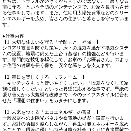
たちは、トラブルが起きてから直すのではなく、「悪くなる
前に守る」という予防のメンテナンスで、お家を長持ちさせ
る仕事をしています。また、住宅用太陽光発電などのクリー
ンエネルギーを広め、皆さんの住まいと暮らしを守っていま
す。

●仕事内容

【1. 大切な住まいを守る「予防」と「補強」】

シロアリ被害を防ぐ対策や、床下の湿気を逃がす換気システ
ムの設置、地震に備えた土台（基礎）の補強などを行いま
す。専門的な技術を駆使して、お家の「お医者さん」のよう
に住宅の健康を長く保ち、安全な暮らしを支えます。

【2. 毎日を楽しくする「リフォーム」】

「キッチンをもっと使いやすくしたい」「段差をなくして家
族に優しくしたい」といった要望に応える仕事です。壁紙の
張り替えから大規模な改修まで、今のライフスタイルに合わ
せた「理想の住まい」をカタチにします。

【3. 未来をつくる「エコエネルギーの普及」】

一般家庭への太陽光パネルや蓄電池の提案・設置を行いま
す。家計の負担を減らしながら、再生可能エネルギーを広め
ることで、環境に優しい持続可能な社会づくりに直接貢献で