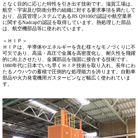
となく目的に応じた特性を引き出す技術です。滋賀工場は、
航空・宇宙及び防衛分野の組織に対する要求事項を満たして
おり、品質管理システムであるJIS Q9100の認証や航空業界
に関するNadcapの認証を取得しています。熱処理した部品
は、航空機部品等に使われています。

＜ＨＩＰ＞

ＨＩＰは、半導体やエネルギーを含む様々なモノづくりに不
可欠であり、高温・高圧で金属を高密度化し、耐久性を飛躍
的に向上させたり、金属部品を強固に接合する技術です。
1980年代に日本でいち早くＨＩＰ技術を取り入れ、長年にわ
たるノウハウの蓄積で圧倒的な処理能力を誇ります。自動車
部品や火力発電機用ガスタービンなど幅広く使われていま
す。
