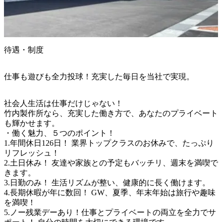
待遇・制度
仕事も遊びも全力投球！充実した毎日を当社で実現。
社会人生活は仕事だけじゃない！

竹内製作所なら、充実した働き方で、あなたのプライベート
も輝かせます。

・働く魅力、５つのポイント！

1.年間休日126日！ 業界トップクラスのお休みで、たっぷり
リフレッシュ！

2.土日休み！ 友達や家族との予定もバッチリ、週末を満喫で
きます。

3.日勤のみ！ 生活リズムが整い、健康的に長く働けます。

4.長期休暇が年に数回！ GW、夏季、年末年始は旅行や趣味
を満喫！

5.ノー残業デーあり！仕事とプライベートの両立を全力でサ