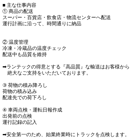
■ 主な仕事内容

① 商品の配送

スーパー・百貨店・飲食店・物流センターへ配送

運行計画に沿って、時間通りに納品

② 温度管理

冷凍・冷蔵品の温度チェック

配送中も品質を維持

➡ランテックの得意とする『高品質』な輸送はお客様から

　絶大なご支持をいただいております。

③ 荷物の積み降ろし

荷物の積み込み

配達先での荷下ろし

④ 車両点検・運転日報作成

出発前の点検

運行記録の記入

➡安全第一のため、始業終業時にトラックを点検します。
