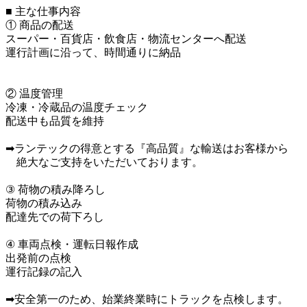
■ 主な仕事内容

① 商品の配送

スーパー・百貨店・飲食店・物流センターへ配送

運行計画に沿って、時間通りに納品

② 温度管理

冷凍・冷蔵品の温度チェック

配送中も品質を維持

➡ランテックの得意とする『高品質』な輸送はお客様から

　絶大なご支持をいただいております。

③ 荷物の積み降ろし

荷物の積み込み

配達先での荷下ろし

④ 車両点検・運転日報作成

出発前の点検

運行記録の記入

➡安全第一のため、始業終業時にトラックを点検します。
