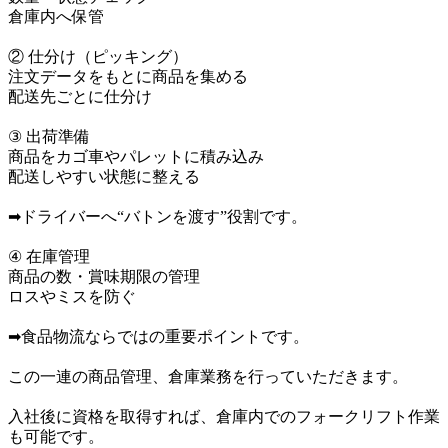
倉庫内へ保管

② 仕分け（ピッキング）

注文データをもとに商品を集める

配送先ごとに仕分け

③ 出荷準備

商品をカゴ車やパレットに積み込み

配送しやすい状態に整える

➡ドライバーへ“バトンを渡す”役割です。

④ 在庫管理

商品の数・賞味期限の管理

ロスやミスを防ぐ

➡食品物流ならではの重要ポイントです。

この一連の商品管理、倉庫業務を行っていただきます。

入社後に資格を取得すれば、倉庫内でのフォークリフト作業
も可能です。
