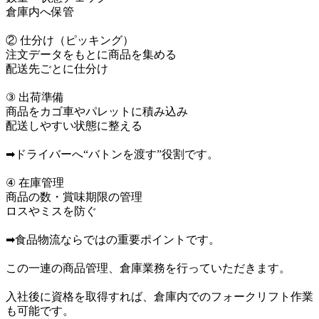
倉庫内へ保管

② 仕分け（ピッキング）

注文データをもとに商品を集める

配送先ごとに仕分け

③ 出荷準備

商品をカゴ車やパレットに積み込み

配送しやすい状態に整える

➡ドライバーへ“バトンを渡す”役割です。

④ 在庫管理

商品の数・賞味期限の管理

ロスやミスを防ぐ

➡食品物流ならではの重要ポイントです。

この一連の商品管理、倉庫業務を行っていただきます。

入社後に資格を取得すれば、倉庫内でのフォークリフト作業
も可能です。
