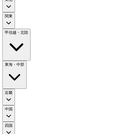
関東
甲信越・北陸
東海・中部
近畿
中国
四国