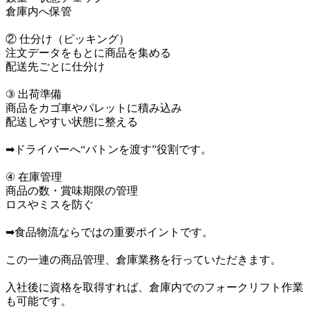
倉庫内へ保管

② 仕分け（ピッキング）

注文データをもとに商品を集める

配送先ごとに仕分け

③ 出荷準備

商品をカゴ車やパレットに積み込み

配送しやすい状態に整える

➡ドライバーへ“バトンを渡す”役割です。

④ 在庫管理

商品の数・賞味期限の管理

ロスやミスを防ぐ

➡食品物流ならではの重要ポイントです。

この一連の商品管理、倉庫業務を行っていただきます。

入社後に資格を取得すれば、倉庫内でのフォークリフト作業
も可能です。
