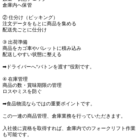
倉庫内へ保管

② 仕分け（ピッキング）

注文データをもとに商品を集める

配送先ごとに仕分け

③ 出荷準備

商品をカゴ車やパレットに積み込み

配送しやすい状態に整える

➡ドライバーへ“バトンを渡す”役割です。

④ 在庫管理

商品の数・賞味期限の管理

ロスやミスを防ぐ

➡食品物流ならではの重要ポイントです。

この一連の商品管理、倉庫業務を行っていただきます。

入社後に資格を取得すれば、倉庫内でのフォークリフト作業
も可能です。
