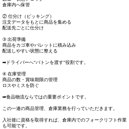
倉庫内へ保管

② 仕分け（ピッキング）

注文データをもとに商品を集める

配送先ごとに仕分け

③ 出荷準備

商品をカゴ車やパレットに積み込み

配送しやすい状態に整える

➡ドライバーへ“バトンを渡す”役割です。

④ 在庫管理

商品の数・賞味期限の管理

ロスやミスを防ぐ

➡食品物流ならではの重要ポイントです。

この一連の商品管理、倉庫業務を行っていただきます。

入社後に資格を取得すれば、倉庫内でのフォークリフト作業
も可能です。
