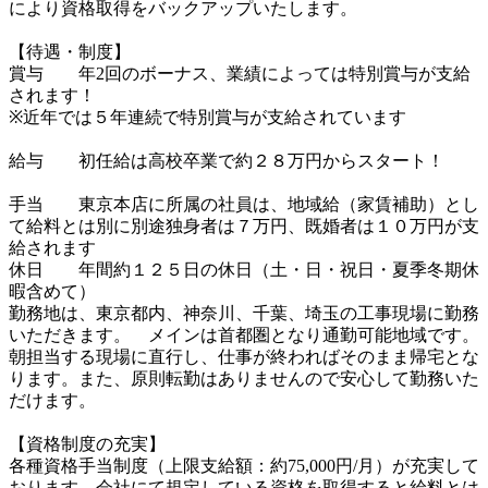
により資格取得をバックアップいたします。

【待遇・制度】										

賞与	年2回のボーナス、業績によっては特別賞与が支給
されます！

※近年では５年連続で特別賞与が支給されています									
給与	初任給は高校卒業で約２８万円からスタート！								
手当	東京本店に所属の社員は、地域給（家賃補助）とし
て給料とは別に別途独身者は７万円、既婚者は１０万円が支
給されます							

休日	年間約１２５日の休日（土・日・祝日・夏季冬期休
暇含めて）		

勤務地は、東京都内、神奈川、千葉、埼玉の工事現場に勤務
いただきます。	メインは首都圏となり通勤可能地域です。
朝担当する現場に直行し、仕事が終わればそのまま帰宅とな
ります。また、原則転勤はありませんので安心して勤務いた
だけます。					

【資格制度の充実】

各種資格手当制度（上限支給額：約75,000円/月）が充実して
おります。会社にて規定している資格を取得すると給料とは