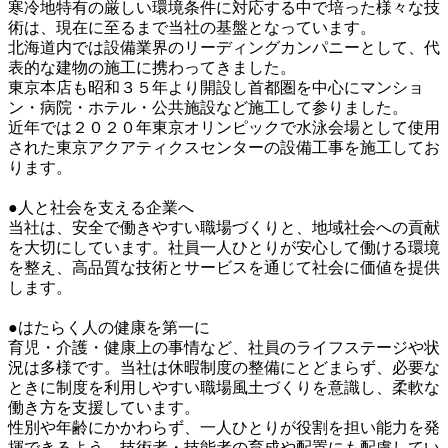
寒冷地特有の厳しい環境条件に対応する中で培った様々な技
術は、現在に至るまで当社の基盤となっています。

北海道内では設備業界のリーディングカンパニーとして、代
表的な建物の施工に携わってきました。

東京本店も昭和３５年より開設し首都圏を中心にマンショ
ン・病院・ホテル・公共施設など施工して参りました。

近年では２０２０年東京オリンピックで水泳会場として使用
された東京アクアティクスセンターの設備工事を施工してお
ります。

●人と社会を支える企業へ

当社は、安全で働きやすい職場づくりと、地域社会への貢献
を大切にしています。社員一人ひとりが安心して働ける環境
を整え、高品質な技術とサービスを通じて社会に価値を提供
します。

●はたらく人の健康を第一に

育児・介護・健康上の事情など、社員のライフステージや状
況は多様です。当社は休暇制度の整備にとどまらず、必要な
ときに制度を利用しやすい職場風土づくりを意識し、柔軟な
働き方を支援しています。

性別や年齢にかかわらず、一人ひとりが役割を担い能力を発
揮できるよう、技術者・技能者の育成や配置にも配慮してい