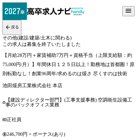
戻る
その他(建設/建築/土木に関わる)
この求人は募集を終了いたしました
【月給28万円＋家賃補助7万円＋資格手当（上限支給額：約
75,000円/月）】年間休日１２５日以上！勤務地は首都圏！原
則転勤なし！創業96周年/求めるのは煖さ 尽くすのは技術
池田煖房工業株式会社 本店
【建設ディレクター部門】(工事支援事務) 空調衛生設備工
事のバックオフィス業務
正社員
246,700円 + ボーナス(あり)