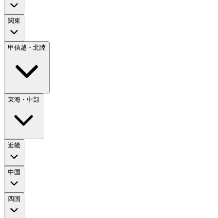
関東
甲信越・北陸
東海・中部
近畿
中国
四国